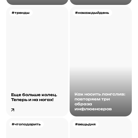
#тренды
#накаждыйдень
Как носить лонгслив:
Еще больше колец.
повторяем три
Теперь и на ногах!
образа
инфлюенсеров
#чтоподарить
#вещьдня