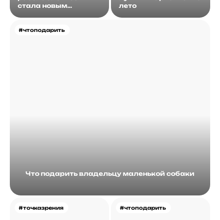
стала новым
лето
идеалом
#чтоподарить
Что подарить владельцу маленькой собаки
#точказрения
#чтоподарить