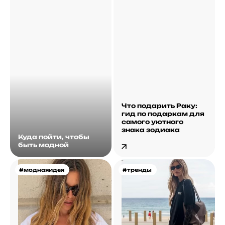
Что подарить Раку:
гид по подаркам для
самого уютного
знака зодиака
Куда пойти, чтобы
быть модной
#моднаяидея
#тренды