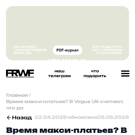
наш
что
телеграм
подарить
Главная
/
Время макси-платьев? В Vogue UK считают,
что да
Назад
22.04.2025
•
обновлено
05.05.2026
Время макси-платьев? В