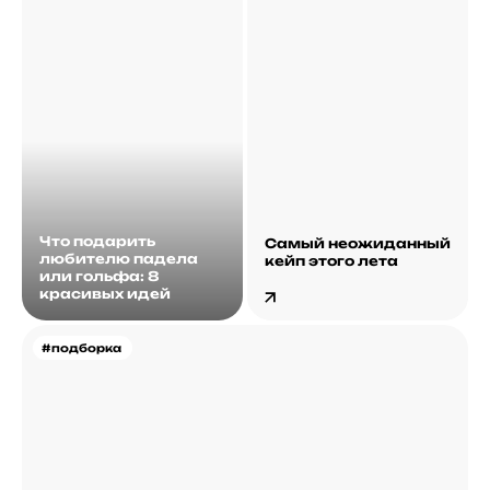
Что подарить
Самый неожиданный
любителю падела
кейп этого лета
или гольфа: 8
красивых идей
#подборка