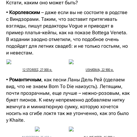
Кстати, каким оно может быть?
•
Королевским
– даже если вы не состоите в родстве
с Виндзорами. Таким, что заставит притягивать
взгляды, пишут редакторы Vogue и приводят в
пример платья-кейпы, как на показе Bottega Veneta.
В издании заодно отметили, что подобное очень
подойдет для летних свадеб: и не только гостьям, но
и невестам.
12 STOREEZ, 27 000 р.
USHATAVA, 22 900 р.
•
Романтичным
, как песни Ланы Дель Рей (сделаем
вид, что не знаем Born To Die наизусть). Летящим,
почти прозрачным, еще лучше – нежно-розовым, как
букет пионов. К нему непременно добавляем нитку
жемчуга и миниатюрную сумку, которую хочется
носить на сгибе локтя так же утонченно, как это было
у Khaite.