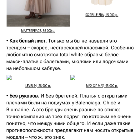
SORELLE ERA, 45 000 р.
MASTERPEACE, 35 000 р.
•
Как белый лист.
Только мы бы не назвали это
трендом – скорее, нестареющей классикой. Особенно
любопытно смотрятся total white образы: белое
макси-платье с балетками, мюлями или лодочками
на небольшом каблуке.
LEVEL44, 28 900 р.
MAY OF MAY, 43 000 р.
•
Без рукавов.
И без бретелей. Платья с открытыми
плечами были на подиумах у Balenciaga, Chloé и
Blumarine. А это бренды очень разные по стилю:
точно компания из трех подруг, по которым не очень
понятно, что между ними общего. И если даже такие
противоположности предлагают нам носить открытые
модели – что ж, это знак.