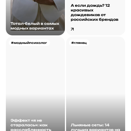
А если дождь? 12
красивых
дождевиков от
российских брендов
Тотал-белый в самых
модных вариантах
#модныйпсихолог
#глянец
Эффект «я не
старалась»: как
Льняные сеты: 14
расслабленность
лучших вариантов на