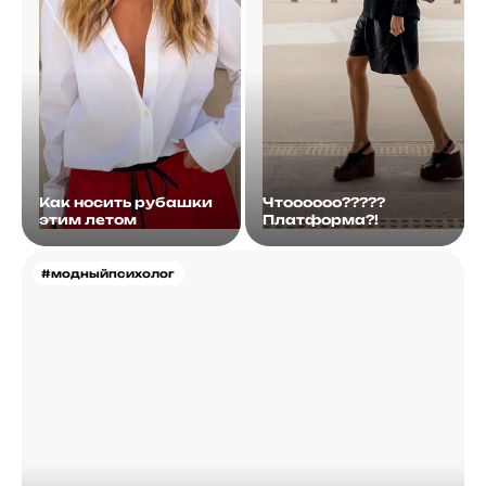
Как носить рубашки
Чтоооооо?????
этим летом
Платформа?!
#модныйпсихолог