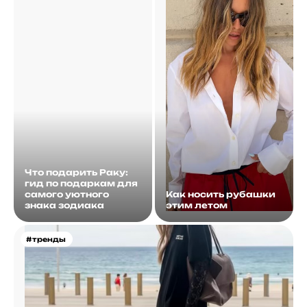
Что подарить Раку:
гид по подаркам для
самого уютного
Как носить рубашки
знака зодиака
этим летом
#тренды