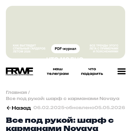
наш
что
телеграм
подарить
Главная
/
Все под рукой: шарф с карманами Novaya
Назад
06.02.2025
•
обновлено
05.05.2026
Все под рукой: шарф с
карманами Novaya