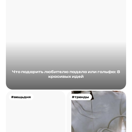
Что подарить любителю падела или гольфа: 8
красивых идей
#вещьдня
#тренды