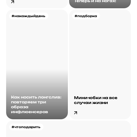
Теперь и на ногах!
#накаждыйдень
#подборка
Как носить лонгслив:
Мини-юбки на все
повторяем три
случаи жизни
образа
инфлюенсеров
#чтоподарить