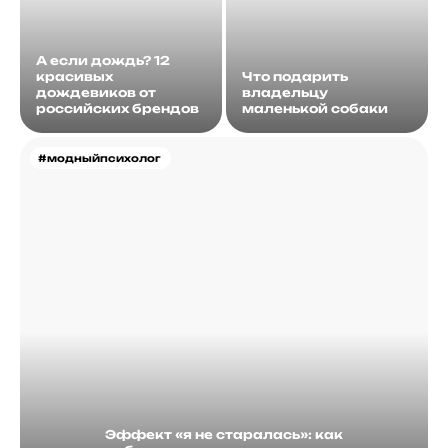
А если дождь? 12
красивых
Что подарить
дождевиков от
владельцу
российских брендов
маленькой собаки
#модныйпсихолог
Эффект «я не старалась»: как