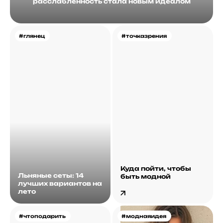
расслабленность стала новым идеалом
#глянец
#точказрения
Куда пойти, чтобы
Льняные сеты: 14
быть модной
лучших вариантов на
лето
#чтоподарить
#моднаяидея