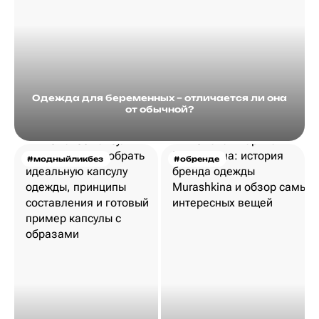
Одежда для беременных – отличается ли она
от обычной?
#модныйликбез
#обренде