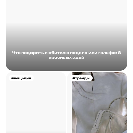
Что подарить любителю падела или гольфа: 8
красивых идей
#вещьдня
#тренды