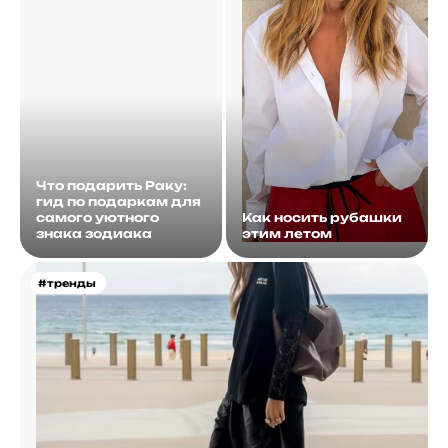
Что подарить Раку:
гид по подаркам для
самого уютного
Как носить рубашки
знака зодиака
этим летом
#тренды