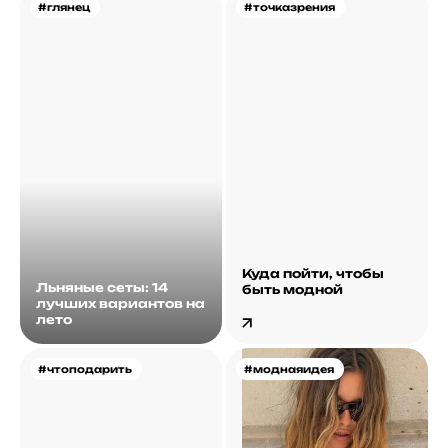
#глянец
#точказрения
Куда пойти, чтобы
Льняные сеты: 14
быть модной
лучших вариантов на
лето
#чтоподарить
#моднаяидея