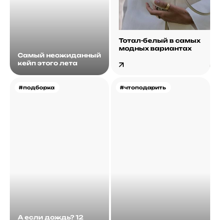
Тотал-белый в самых
модных вариантах
Самый неожиданный
кейп этого лета
#подборка
#чтоподарить
А если дождь? 12