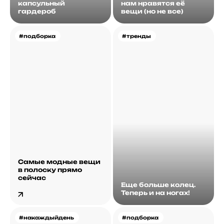
капсульный
нам нравятся её
гардероб
вещи (но не все)
#подборка
#тренды
Самые модные вещи
в полоску прямо
сейчас
Еще больше колец.
Теперь и на ногах!
#накаждыйдень
#подборка