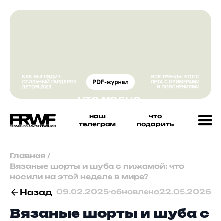
наш
что
телеграм
подарить
Главная
/
Вязаные шорты и шуба с пижамой: что
носили на этой неделе в мире?
Назад
09.02.2025
•
обновлено
22.05.2026
Вязаные шорты и шуба с