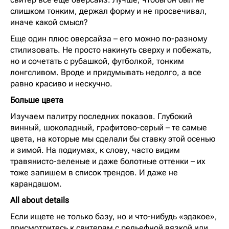
слишком тонким, держал форму и не просвечивал,
иначе какой смысл?
Еще один плюс оверсайза – его можно по-разному
стилизовать. Не просто накинуть сверху и побежать,
но и сочетать с рубашкой, футболкой, тонким
лонгсливом. Вроде и придумывать недолго, а все
равно красиво и нескучно.
Больше цвета
Изучаем палитру последних показов. Глубокий
винный, шоколадный, графитово-серый – те самые
цвета, на которые мы сделали бы ставку этой осенью
и зимой. На подиумах, к слову, часто видим
травянисто-зеленые и даже болотные оттенки – их
тоже запишем в список трендов. И даже не
карандашом.
All about details
Если ищете не только базу, но и что-нибудь «эдакое»,
присмотритесь к свитерам с рельефной вязкой или