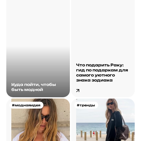
Что подарить Раку:
гид по подаркам для
самого уютного
знака зодиака
Куда пойти, чтобы
быть модной
#моднаяидея
#тренды