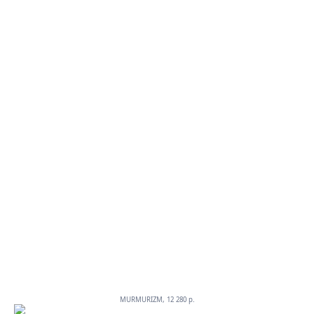
MURMURIZM, 12 280 p.