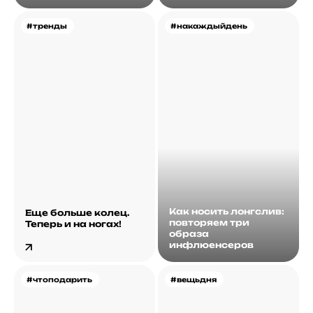
#тренды
#накаждыйдень
Как носить лонгслив:
Еще больше колец.
повторяем три
Теперь и на ногах!
образа
инфлюенсеров
#чтоподарить
#вещьдня