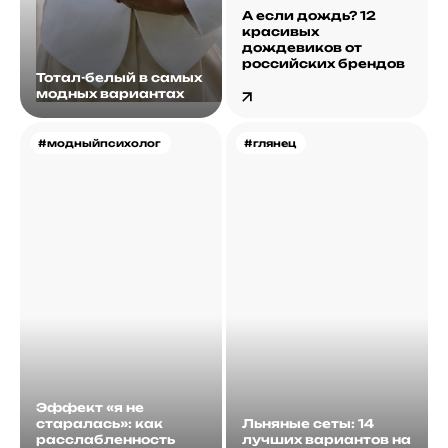
А если дождь? 12
красивых
дождевиков от
российских брендов
Тотал-белый в самых
модных вариантах
#модныйпсихолог
#глянец
Эффект «я не
старалась»: как
Льняные сеты: 14
расслабленность
лучших вариантов на