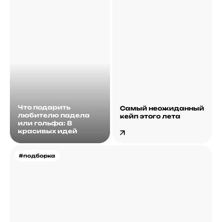
Что подарить
Самый неожиданный
любителю падела
кейп этого лета
или гольфа: 8
красивых идей
#подборка