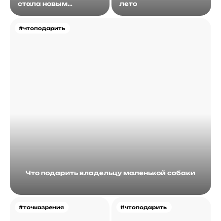
стала новым
лето
идеалом
#чтоподарить
Что подарить владельцу маленькой собаки
#точказрения
#чтоподарить