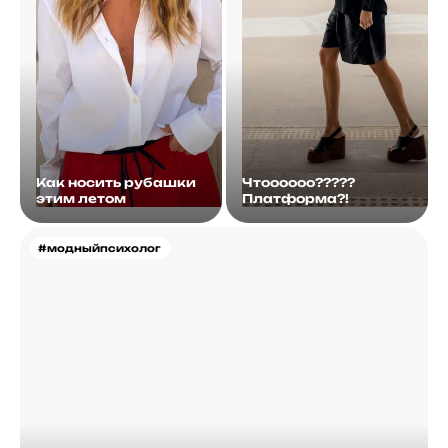
Как носить рубашки
Чтоооооо?????
этим летом
Платформа?!
#модныйпсихолог