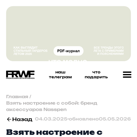
наш
что
телеграм
подарить
Главная
/
Взять настроение с собой: бренд
аксессуаров Nasspen
Назад
04.03.2025
•
обновлено
05.05.2026
Взять настроение с