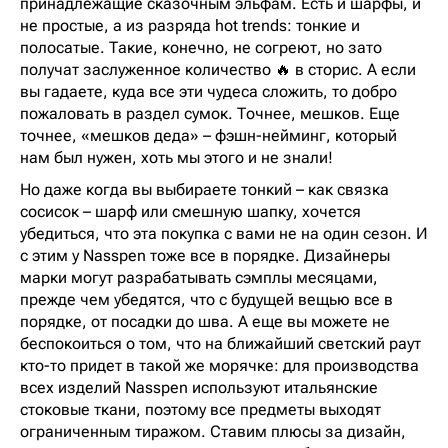
принадлежащие сказочным эльфам. Есть и шарфы, и
не простые, а из разряда hot trends: тонкие и
полосатые. Такие, конечно, не согреют, но зато
получат заслуженное количество 🔥 в сторис. А если
вы гадаете, куда все эти чудеса сложить, то добро
пожаловать в раздел сумок. Точнее, мешков. Еще
точнее, «мешков деда» – фэшн-нейминг, который
нам был нужен, хоть мы этого и не знали!
Но даже когда вы выбираете тонкий – как связка
сосисок – шарф или смешную шапку, хочется
убедиться, что эта покупка с вами не на один сезон. И
с этим у Nasspen тоже все в порядке. Дизайнеры
марки могут разрабатывать сэмплы месяцами,
прежде чем убедятся, что с будущей вещью все в
порядке, от посадки до шва. А еще вы можете не
беспокоиться о том, что на ближайший светский раут
кто-то придет в такой же морячке: для производства
всех изделий Nasspen используют итальянские
стоковые ткани, поэтому все предметы выходят
ограниченным тиражом. Ставим плюсы за дизайн,