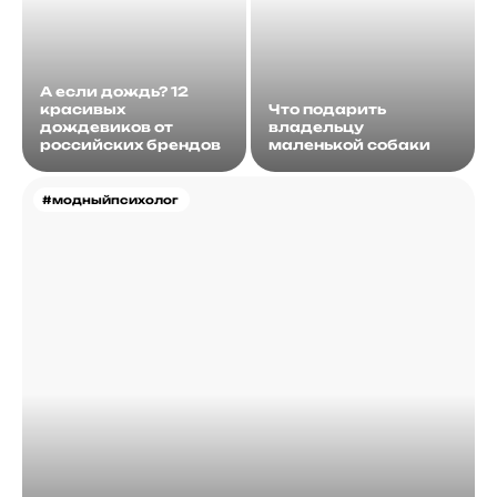
А если дождь? 12
красивых
Что подарить
дождевиков от
владельцу
российских брендов
маленькой собаки
#модныйпсихолог