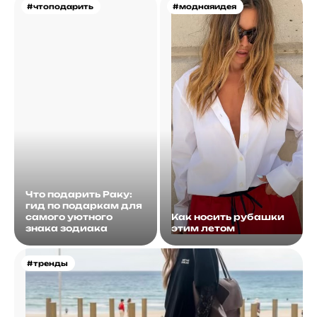
#чтоподарить
#моднаяидея
Что подарить Раку:
гид по подаркам для
самого уютного
Как носить рубашки
знака зодиака
этим летом
#тренды