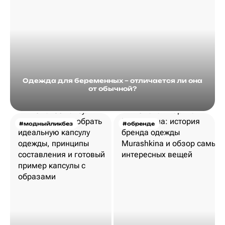
Одежда для беременных – отличается ли она
от обычной?
#модныйликбез
#обренде