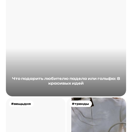
Что подарить любителю падела или гольфа: 8
красивых идей
#вещьдня
#тренды