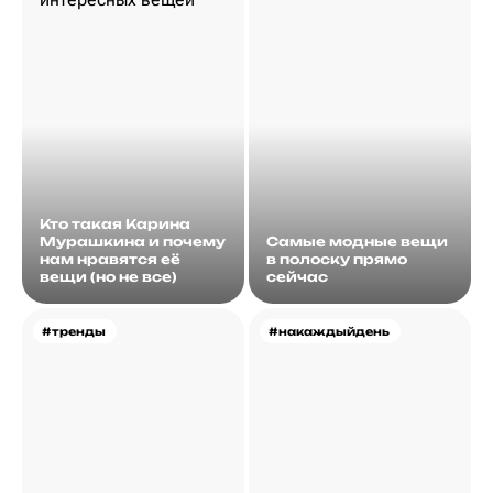
Кто такая Карина
Мурашкина и почему
Самые модные вещи
нам нравятся её
в полоску прямо
вещи (но не все)
сейчас
#тренды
#накаждыйдень