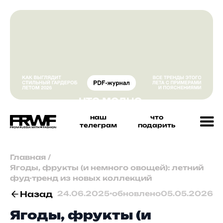
наш
что
телеграм
подарить
Главная
/
Ягоды, фрукты (и немного овощей): летний
фуд-тренд из новых коллекций
Назад
24.06.2025
•
обновлено
05.05.2026
Ягоды, фрукты (и