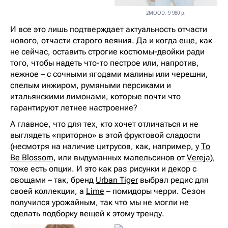
2MOOD, 9 980 р.
И все это лишь подтверждает актуальность отчасти
нового, отчасти старого веяния. Да и когда еще, как
не сейчас, оставить строгие костюмы-двойки ради
того, чтобы надеть что-то пестрое или, напротив,
нежное – с сочными ягодами малины или черешни,
спелым инжиром, румяными персиками и
итальянскими лимонами, которые почти что
гарантируют летнее настроение?
А главное, что для тех, кто хочет отличаться и не
выглядеть «приторно» в этой фруктовой сладости
(несмотря на наличие цитрусов, как, например, у
To
Be Blossom
, или выдуманных мапельсинов от
Vereja
),
тоже есть опции. И это как раз рисунки и декор с
овощами – так, бренд
Urban Tiger
выбрал редис для
своей коллекции, а
Lime
– помидоры черри. Сезон
получился урожайным, так что мы не могли не
сделать подборку вещей к этому тренду.