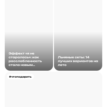
Эффект «я не
старалась»: как
Льняные сеты: 14
расслабленность
лучших вариантов на
стала новым
лето
идеалом
#чтоподарить