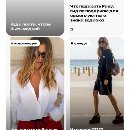
Что подарить Раку:
гид по подаркам для
самого уютного
знака зодиака
Куда пойти, чтобы
быть модной
#моднаяидея
#тренды
Как носить рубашки
Чтоооооо?????