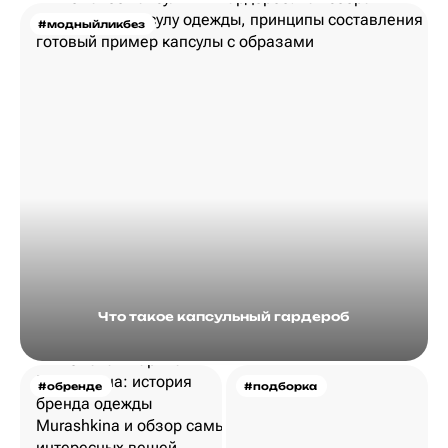
#модныйликбез
Что такое капсульный гардероб
#обренде
#подборка