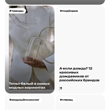
#тренды
#подборка
А если дождь? 12
красивых
дождевиков от
российских брендов
Тотал-белый в самых
модных вариантах
#модныйпсихолог
#глянец