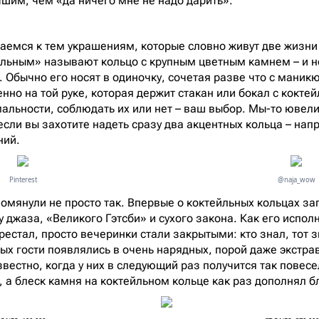
чшим, чем «да ничего мне не надо дарить».
аемся к тем украшениям, которые словно живут две жизни (
йльным» называют кольцо с крупным цветным камнем – и не
 Обычно его носят в одиночку, сочетая разве что с маникю
нно на той руке, которая держит стакан или бокал с кокте
мальности, соблюдать их или нет – ваш выбор. Мы-то юве
если вы захотите надеть сразу два акцентных кольца – нап
ний.
Pinterest
@naja_wow
омянули не просто так. Впервые о коктейльных кольцах за
у джаза, «Великого Гэтсби» и сухого закона. Как его испол
рестал, просто вечеринки стали закрытыми: кто знал, тот 
рых гости появлялись в очень нарядных, порой даже экстра
звестно, когда у них в следующий раз получится так повес
, а блеск камня на коктейльном кольце как раз дополнял б