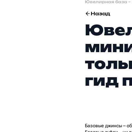
Ювелирная база – 
Назад
Ювел
мин
толь
гид 
Базовые джинсы – об