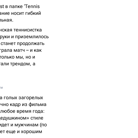
t в папке ‘Tennis
вание носит гибкий
льная.
нская теннисистка
 руки и приземлилось
 станет продолжать
грала матч – и как
только мы, но и
тали трендом, а
he
на голых загорелых
очно кадр из фильма
 любое время года:
«дедушкином» стиле
идет и мужчинам (по
анет еще и хорошим