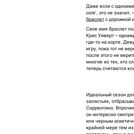
Даже если с одноимен
core’, это не значит
браслет
с дорожкой и
Свое имя браслет по
Крис Уиверт – однаж
где-то на корте. Дев
игру, пока тот не ве
после этого не вери
многие из тех, кто с
теперь считаются кл
Идеальный сезон для
запястьях, отбрасыв
Соррентино. Впрочем
он интересно смотри
или черным аскетичн
крайней мере тем из