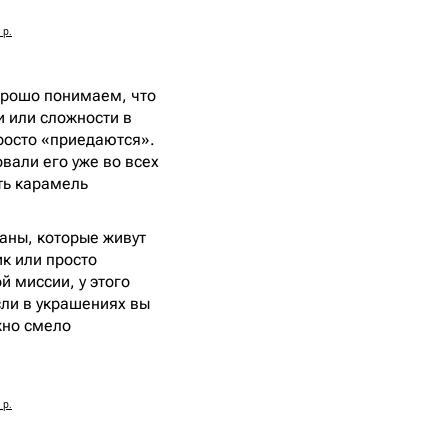
 р.
хорошо понимаем, что
и или сложности в
просто «приедаются».
вали его уже во всех
ть карамель
аны, которые живут
ик или просто
 миссии, у этого
сли в украшениях вы
жно смело
 р.