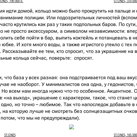
.ONES, 190 000 р.
ST.ONES, 370 000
мя идти домой, кольцо можно было прокрутить на пальце и 
 внимание полиции. Или подозрительных личностей (вспо
часто крутились как раз у таких подпольных баров. По сути,
 не просто аксессуаром, а символом независимости: впе
лить себе пойти в бар, выпить коктейль и потанцевать в н
 юбке. И хотя много воды, а также игристого утекло с тех п
 Рассказывайте ее тем, кто спросит, что за украшение на в
льные кольца сейчас, поверьте: спросят.
, что база у всех разная: она подстраивается под ваш вкус
учае не наоборот. У минималистов она одна, у гедонистов,
я. Но всем нам иногда нужно что-то особенное. Акцентное.
 «на выход», украшение с характером, такое, что станет ц
т одно, но точно – любимое. Так что напоследок добавьте 
, на которую лучше не смотреть без солнцезащитных очков 
е потом, что мы не предупреждали).
ST.ONES
ST.ONES, 165 000