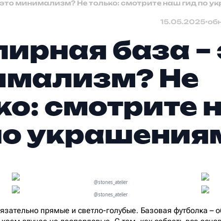
это минимализм? Не только: смотрите наш гид по 
15.05.2025
•
об
ирная база – 
имализм? Не
ко: смотрите 
по украшения
@stones_atelier
@stones_atelier
язательно прямые и светло-голубые. Базовая футболка – о