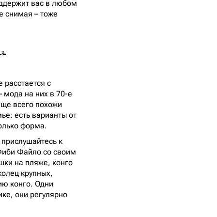
оддержит вас в любом
не снимая – тоже
 р.
е расстается с
– мода на них в 70-е
аще всего похожи
мье: есть варианты от
только форма.
 прислушайтесь к
 Фиби Файло со своим
ки на пляже, конго
колец крупных,
ию конго. Одни
ике, они регулярно