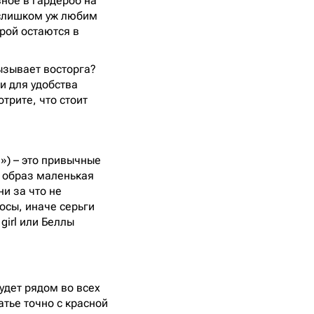
вное в гардероб на
: слишком уж любим
орой остаются в
ызывает восторга?
и для удобства
трите, что стоит
а») – это привычные
я образ маленькая
и за что не
осы, иначе серьги
girl или Беллы
удет рядом во всех
атье точно с красной