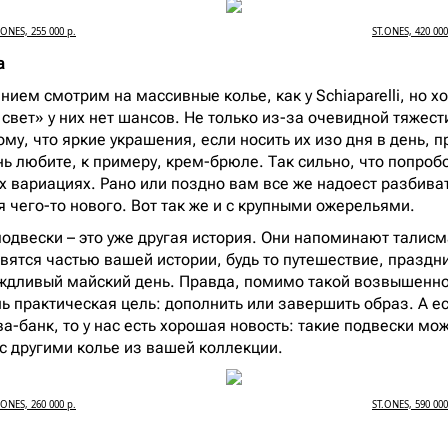
.ONES, 255 000 р.
ST.ONES, 420 000
ка
нием смотрим на массивные колье, как у Schiaparelli, но 
свет» у них нет шансов. Не только из-за очевидной тяжест
ому, что яркие украшения, если носить их изо дня в день, 
ь любите, к примеру, крем-брюле. Так сильно, что попробо
ех вариациях. Рано или поздно вам все же надоест разбива
я чего-то нового. Вот так же и с крупными ожерельями.
одвески – это уже другая история. Они напоминают талисм
овятся частью вашей истории, будь то путешествие, праздн
ождливый майский день. Правда, помимо такой возвышенной
нь практическая цель: дополнить или завершить образ. А е
а-банк, то у нас есть хорошая новость: такие подвески мо
 с другими колье из вашей коллекции.
.ONES, 260 000 р.
ST.ONES, 590 000