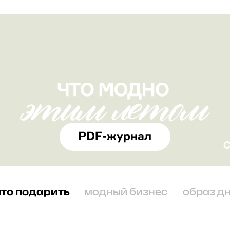
что подарить
модный бизнес
образ д