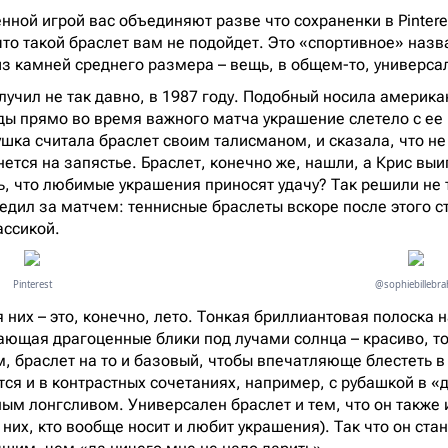
ной игрой вас объединяют разве что сохраненки в Pinteres
, что такой браслет вам не подойдет. Это «спортивное» наз
з камней среднего размера – вещь, в общем-то, универса
лучил не так давно, в 1987 году. Подобный носила америка
ды прямо во время важного матча украшение слетело с ее
ушка считала браслет своим талисманом, и сказала, что не
рнется на запястье. Браслет, конечно же, нашли, а Крис выи
ть, что любимые украшения приносят удачу? Так решили не 
ледил за матчем: теннисные браслеты вскоре после этого с
ассикой.
Pinterest
@sophiebillebra
 них – это, конечно, лето. Тонкая бриллиантовая полоска 
ающая драгоценные блики под лучами солнца – красиво, т
, браслет на то и базовый, чтобы впечатляюще блестеть в
тся и в контрастных сочетаниях, например, с рубашкой в 
ым лонгсливом. Универсален браслет и тем, что он также 
 них, кто вообще носит и любит украшения). Так что он ст