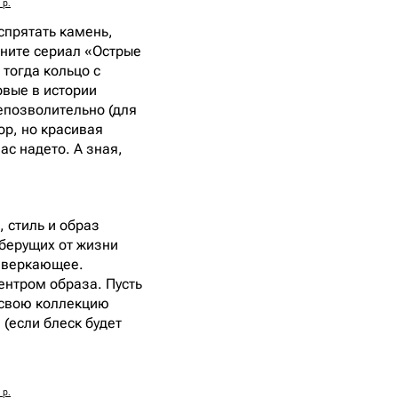
 р.
спрятать камень,
мните сериал «Острые
 тогда кольцо с
рвые в истории
епозволительно (для
ор, но красивая
ас надето. А зная,
, стиль и образ
 берущих от жизни
 Сверкающее.
ентром образа. Пусть
в свою коллекцию
(если блеск будет
 р.