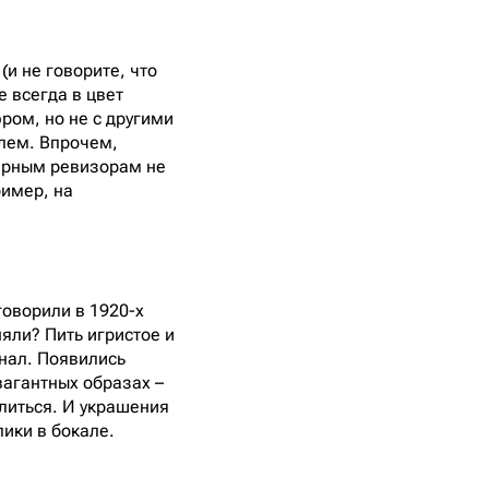
и не говорите, что
 всегда в цвет
ром, но не с другими
йлем. Впрочем,
лирным ревизорам не
ример, на
говорили в 1920-х
няли? Пить игристое и
знал. Появились
вагантных образах –
елиться. И украшения
лики в бокале.