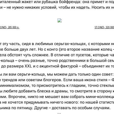
риталенный жакет или рубашка бойфренда: она примет и п
ми – не нужно никаких условий, чтобы их надеть. Носить их 
.ONES, 285 000 р.
ST.ONES, 320 000
 эту часть, сидя в любимых серьгах-кольцах, с которыми н
е больше двух лет. Но с конго (это второе название колец 
ла обстоят чуть сложнее. В отличие от пусетов, которые ч
и-кольца – очень разные, точно родственники в большой се
 до размера XXL и с акцентной фактурой – объединяет их 
ы ли вам серьги-кольца, мы можем дать только один совет:
ми трендов или советам блогеров. Если ваша икона стиля –
инимализмом, то присмотритесь к гладким, точно стеклыш
ы любите добавить блеска и драмы, то смотрите в сторону 
ми. Впрочем, никто не мешает вам собрать мини-коллекц
да не хочется придумывать ничего нового: по нашей статист
ьника по пятницу. Другие – доставать по особым случаям.