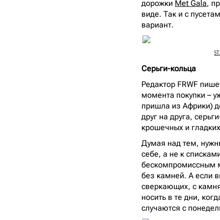
дорожки
Met Gala
, п
виде. Так и с пусета
вариант.
ST
Серьги-кольца
Редактор FRWF пишет
момента покупки – уж
пришла из Африки) де
друг на друга, серьг
крошечных и гладких
Думая над тем, нужн
себе, а не к списка
бескомпромиссным м
без камней. А если в
сверкающих, с камня
носить в те дни, ког
случаются с понедел