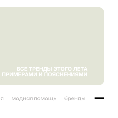
ня
модная помощь
бренды