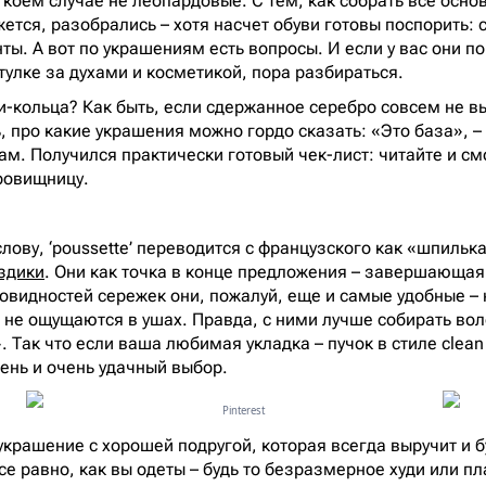
 коем случае не леопардовые. С тем, как собрать все осно
жется, разобрались – хотя насчет обуви готовы поспорить
ты. А вот по украшениям есть вопросы. И если у вас они п
тулке за духами и косметикой, пора разбираться.
и-кольца? Как быть, если сдержанное серебро совсем не в
 про какие украшения можно гордо сказать: «Это база», – 
ам. Получился практически готовый чек-лист: читайте и смо
ровищницу.
слову, ‘poussette’ переводится с французского как «шпильк
здики
. Они как точка в конце предложения – завершающа
овидностей сережек они, пожалуй, еще и самые удобные – н
 не ощущаются в ушах. Правда, с ними лучше собирать вол
 Так что если ваша любимая укладка – пучок в стиле clean 
чень и очень удачный выбор.
Pinterest
украшение с хорошей подругой, которая всегда выручит и б
все равно, как вы одеты – будь то безразмерное худи или пл