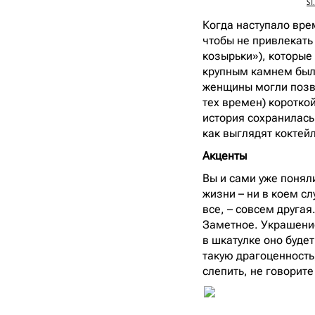
ST
Когда наступало вре
чтобы не привлекать
козырьки»), которые 
крупным камнем было
женщины могли позво
тех времен) короткой
история сохранилась.
как выглядят коктей
Акценты
Вы и сами уже поняли
жизни – ни в коем сл
все, – совсем друга
Заметное. Украшение
в шкатулке оно буде
такую драгоценность
слепить, не говорит