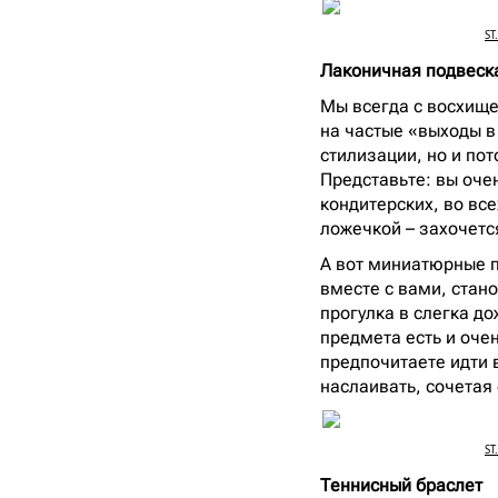
ST
Лаконичная подвес
Мы всегда с восхище
на частые «выходы в 
стилизации, но и пот
Представьте: вы очен
кондитерских, во вс
ложечкой – захочетс
А вот миниатюрные п
вместе с вами, стан
прогулка в слегка д
предмета есть и оче
предпочитаете идти в
наслаивать, сочетая
ST
Теннисный браслет