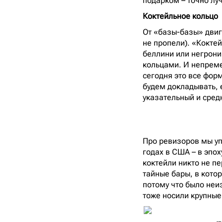
подарком – точно лу
Коктейльное кольцо
От «базы-базы» двиг
не пропели). «Кокте
беллини или негрони.
кольцами. И непреме
сегодня это все фор
будем докладывать, 
указательный и сред
Про ревизоров мы уп
годах в США – в эпох
коктейли никто не пе
тайные бары, в кото
потому что было неи
тоже носили крупные