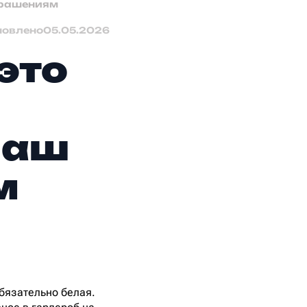
украшениям
новлено
05.05.2026
это
наш
м
бязательно белая.