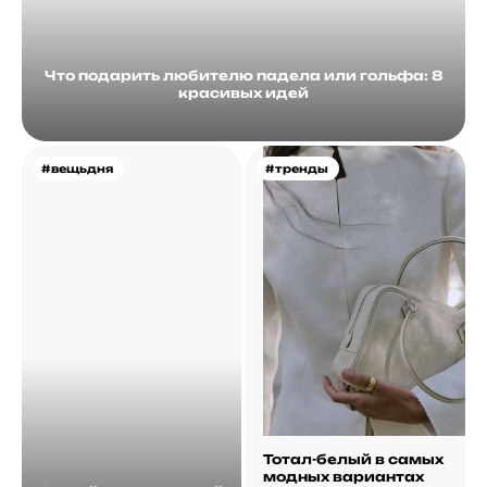
Что подарить любителю падела или гольфа: 8
красивых идей
#вещьдня
#тренды
Тотал-белый в самых
модных вариантах