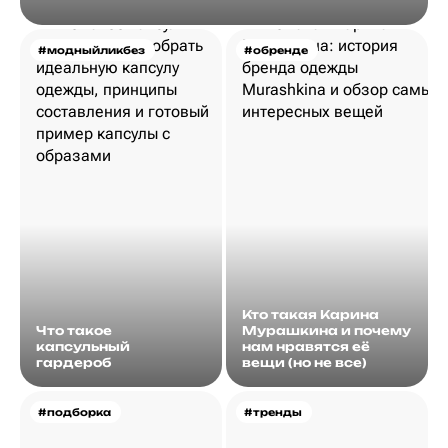
#модныйликбез
#обренде
Кто такая Карина
Что такое
Мурашкина и почему
капсульный
нам нравятся её
гардероб
вещи (но не все)
#подборка
#тренды