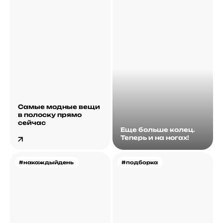
Самые модные вещи
в полоску прямо
сейчас
Еще больше колец.
Теперь и на ногах!
#накаждыйдень
#подборка