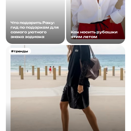
Что подарить Раку:
гид по подаркам для
самого уютного
Как носить рубашки
знака зодиака
этим летом
#тренды