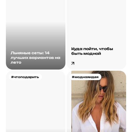
Куда пойти, чтобы
Льняные сеты: 14
быть модной
лучших вариантов на
лето
#чтоподарить
#моднаяидея