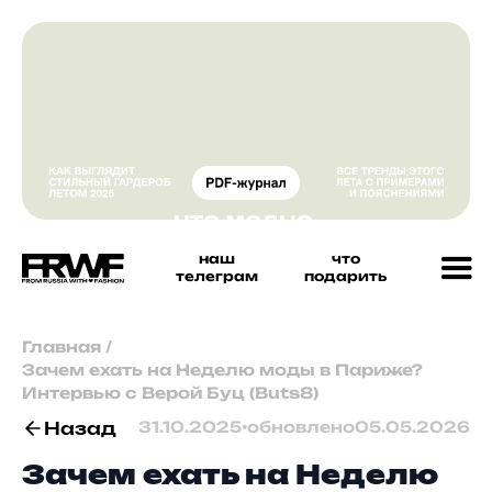
наш
что
телеграм
подарить
Главная
/
Зачем ехать на Неделю моды в Париже?
Интервью с Верой Буц (Buts8)
Назад
31.10.2025
•
обновлено
05.05.2026
Зачем ехать на Неделю