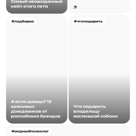
Самый неожиданный
кейп этого лета
#подборка
#чтоподарить
А если дождь? 12
красивых
Что подарить
дождевиков от
владельцу
российских брендов
маленькой собаки
#модныйпсихолог