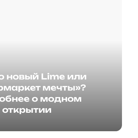
о новый Lime или
рмаркет мечты»?
обнее о модном
открытии