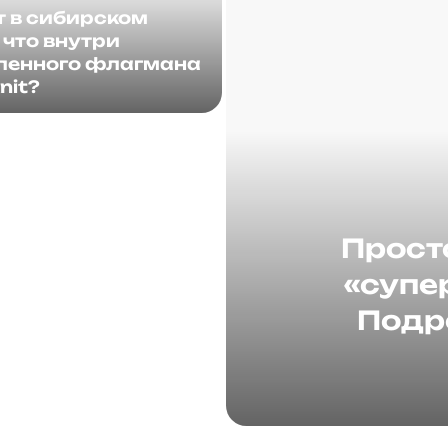
т в сибирском
 что внутри
ленного флагмана
nit?
Прост
«супе
Подр