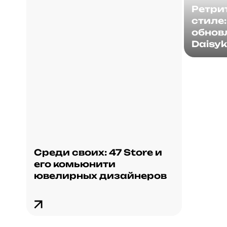
Ретри
стиле:
обнов
Daisyk
Среди своих: 47 Store и
его комьюнити
ювелирных дизайнеров