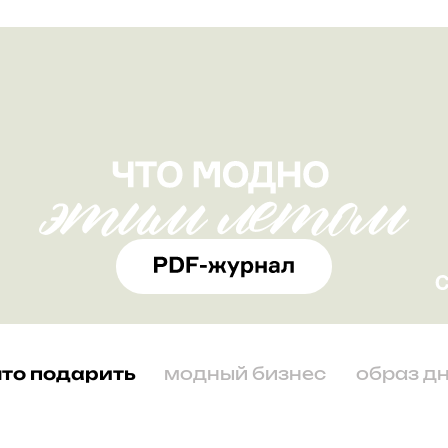
что подарить
модный бизнес
образ д