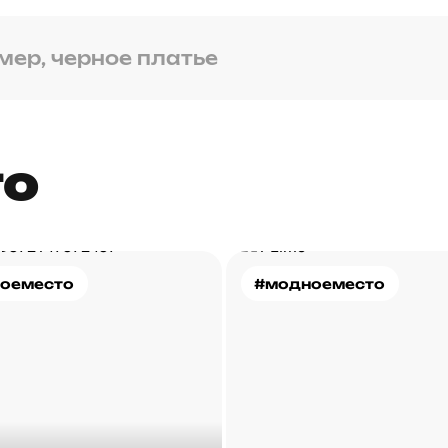
то
оеместо
#модноеместо