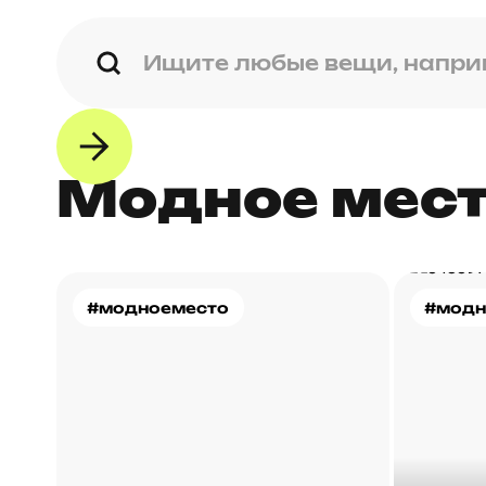
Модное мес
#модноеместо
#модн