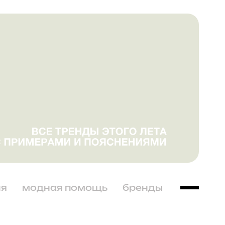
ня
модная помощь
бренды