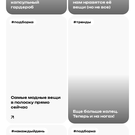
капсульный
нам нравятся её
гардероб
вещи (но не все)
#подборка
#тренды
Самые модные вещи
в полоску прямо
сейчас
Еще больше колец.
Теперь и на ногах!
#накаждыйдень
#подборка