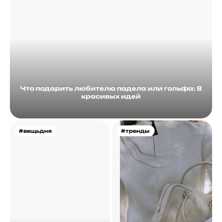
Что подарить любителю падела или гольфа: 8
красивых идей
#вещьдня
#тренды