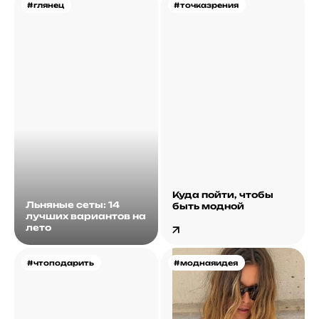
#глянец
#точказрения
Куда пойти, чтобы
Льняные сеты: 14
быть модной
лучших вариантов на
лето
#чтоподарить
#моднаяидея