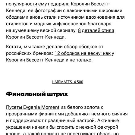
популярности ему подарила Кэролин Бессетт-
Кеннеди: ее фотографии с лаконичными широкими
ободками вновь стали источником вдохновения для
стилистов и модных инфлюенсеров благодаря
нашумевшему весной сериалу:
8 деталей стиля
Кэролин Бессетт-Кеннеди
.
Кстати, мы также делали обзор ободков от
российских брендов:
12 ободков на весну: как у
Кэролин Бессетт-Кеннеди и не только
.
HAIRMATES, 4 500
Финальный штрих
Пусеты Evgenia Moment
из белого золота с
прозрачными фианитами добавляют немного сияния
и поддерживают праздничный настрой. Активные
украшения начали бы спорить с нежной фактурой
кроше, а такой вариант не перегружает образ, но