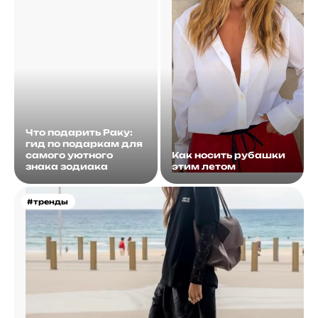
Что подарить Раку:
гид по подаркам для
самого уютного
Как носить рубашки
знака зодиака
этим летом
#тренды