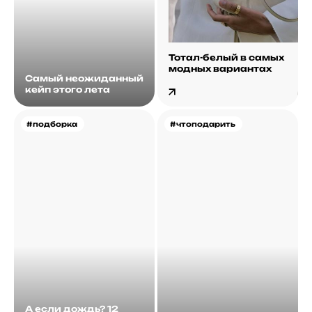
Тотал-белый в самых
модных вариантах
Самый неожиданный
кейп этого лета
#подборка
#чтоподарить
А если дождь? 12