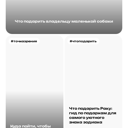
Что подарить владельцу маленькой собаки
#точказрения
#чтоподарить
Что подарить Раку:
гид по подаркам для
самого уютного
знака зодиака
Куда пойти, чтобы