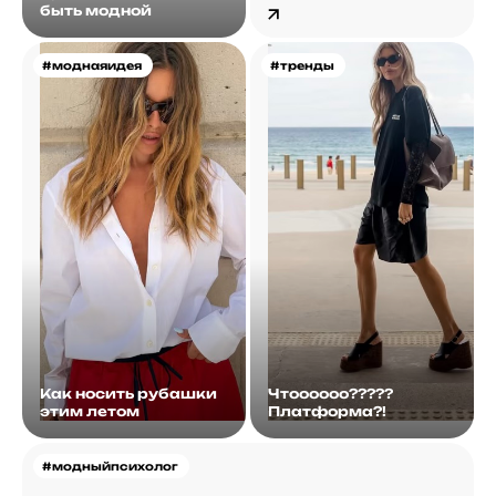
быть модной
#моднаяидея
#тренды
Как носить рубашки
Чтоооооо?????
этим летом
Платформа?!
#модныйпсихолог