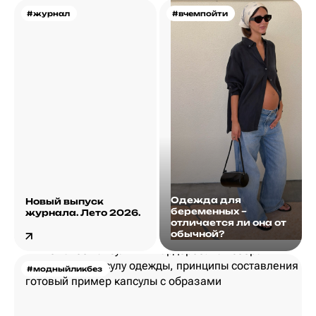
#журнал
#вчемпойти
Одежда для
Новый выпуск
беременных –
журнала. Лето 2026.
отличается ли она от
обычной?
#модныйликбез