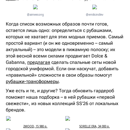
@aimeesong
@emilisindlev
Когда список возможных образов почти готов,
остается лишь одно: определиться с рубашками,
которых не хватает для этих модных приемов. Самый
простой вариант (и он же одновременно – самый
актуальный) – это модели в пижамную полоску; их
этой весной всеми силами продвигает Dolce &
Gabanna,
предлагая
сделать спальные сеты новой
городской униформой. Если они наскучат, добавить
«правильной» сложности в свои образы помогут
рубашки-трансформеры
.
Уже есть и те, и другие? Тогда обновить гардероб
поможет наша подборка – в ней рубашки «первой
свежести», из новых коллекций SS’26 от локальных
брендов.
2MOOD, 15 980 р.
SORELLE ERA, 34 000 р.