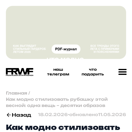
наш
что
телеграм
подарить
Главная
/
Как модно стилизовать рубашку этой
весной: одна вещь – десятки образов
Назад
18.02.2026
•
обновлено
11.05.2026
Как модно стилизовать