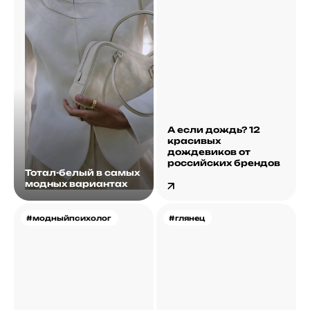
А если дождь? 12
красивых
дождевиков от
российских брендов
Тотал-белый в самых
модных вариантах
#модныйпсихолог
#глянец