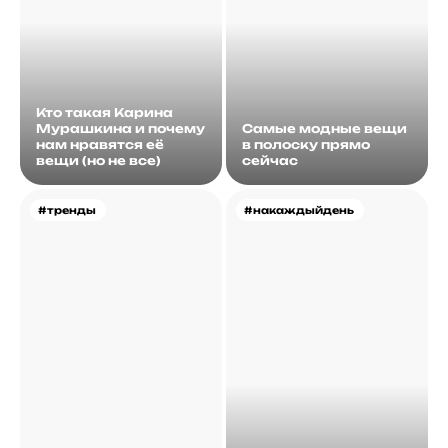
Кто такая Карина
Мурашкина и почему
Самые модные вещи
нам нравятся её
в полоску прямо
вещи (но не все)
сейчас
#тренды
#накаждыйдень