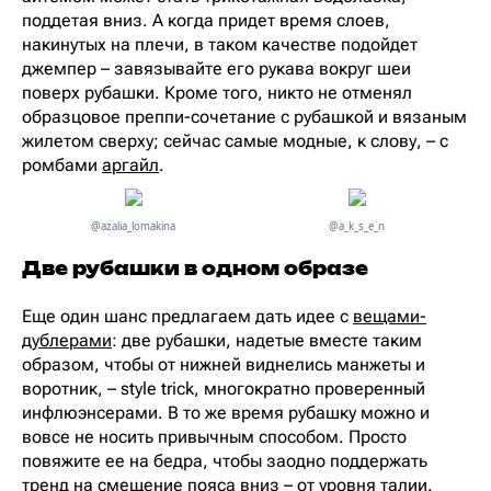
поддетая вниз. А когда придет время слоев,
накинутых на плечи, в таком качестве подойдет
джемпер – завязывайте его рукава вокруг шеи
поверх рубашки. Кроме того, никто не отменял
образцовое преппи-сочетание с рубашкой и вязаным
жилетом сверху; сейчас самые модные, к слову, – с
ромбами
аргайл
.
@azalia_lomakina
@a_k_s_e_n
Две рубашки в одном образе
Еще один шанс предлагаем дать идее с
вещами-
дублерами
: две рубашки, надетые вместе таким
образом, чтобы от нижней виднелись манжеты и
воротник, – style trick, многократно проверенный
инфлюэнсерами. В то же время рубашку можно и
вовсе не носить привычным способом. Просто
повяжите ее на бедра, чтобы заодно поддержать
тренд
на смещение пояса вниз – от уровня талии.