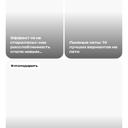
Эффект «я не
старалась»: как
Льняные сеты: 14
расслабленность
лучших вариантов на
стала новым
лето
идеалом
#чтоподарить