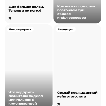
Как носить лонгслив:
Еще больше колец.
повторяем три
Теперь и на ногах!
образа
инфлюенсеров
#чтоподарить
#вещьдня
Что подарить
Самый неожиданный
любителю падела
кейп этого лета
или гольфа: 8
красивых идей