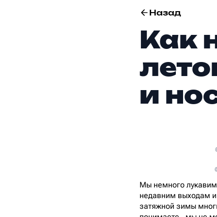
Назад
Как 
лето
и но
Мы немного лукавим, 
недавним выходам и
затяжной зимы многи
понимаете, мы не мо