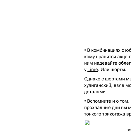
• В комбинациях с ю
кому нравятся акцен
ним надевайте облег
у
Lime
. Или шорты.
Однако с шортами мы
хулиганский, взяв м
деталями.
• Вспомните и о том
прохладные дни вы м
тонкого трикотажа в
ST