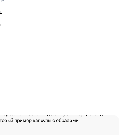
р.
р.