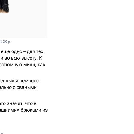
8 000 р.
еще одно – для тех,
и во всю высоту. К
костюмную мини, как
ленный и немного
ельно с рваными
 это значит, что в
омашними» брюками из
 р.