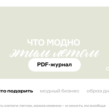
что подарить
модный бизнес
образ д
ть сапоги летом, какие именно – и носить ли вообще