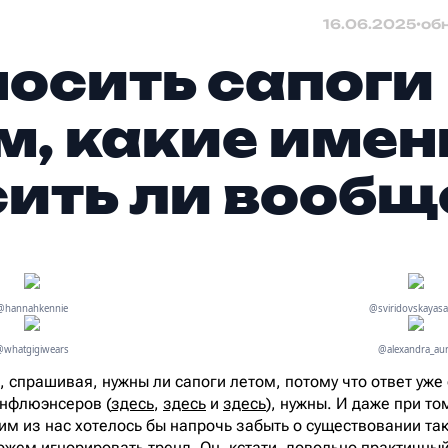
16.06.2025
•
об
носить сапоги
м, какие имен
сить ли вообщ
@hannahkennie
@sviridovskayas
@whatgigiwears
@alexandra_au
спрашивая, нужны ли сапоги летом, потому что ответ уже е
нфлюэнсеров (
здесь
,
здесь
и
здесь
), нужны. И даже при то
м из нас хотелось бы напрочь забыть о существовании так
жем игнорировать тренд. Он, кстати, довольно практичный