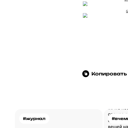
G
Копировать
#журнал
#вчем