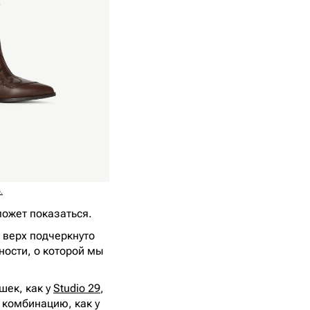
.
может показаться.
а верх подчеркнуто
ности, о которой мы
шек, как у
Studio 29
,
 комбинацию, как у