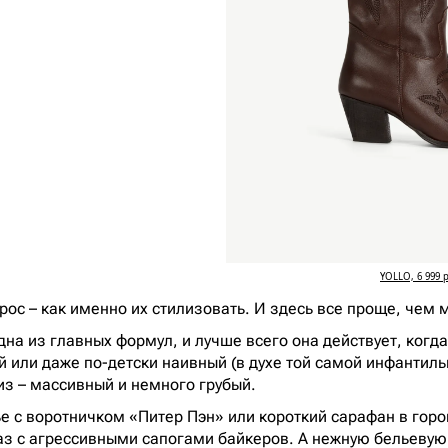
YOLLO, 6 999 р
рос – как именно их стилизовать. И здесь все проще, чем 
одна из главных формул, и лучше всего она действует, когд
 или даже по-детски наивный (в духе той самой инфантиль
низ – массивный и немного грубый.
е с воротничком «Питер Пэн» или короткий сарафан в горо
раз с агрессивными сапогами байкеров. А нежную бельевую