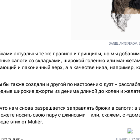
DANIIL ANTSIFEROV, 5
бками актуальны те же правила и принципы, но мы добавим 
тные сапоги со складками, широкой голенью или манжетам
ающий и лаконичный верх, а в качестве низа, например, 
 бы также создали и другой по настроению дуэт – расслаб
одные широкие джорты из денима длиной до колен и желат
, что нам снова разрешается
заправлять брюки в сапоги
; а
ожете носить свою пару с джинсами – или, скажем, с «д
роде
этих
от Muliér.
UDIO 29, 9 900 р.
LUSAVOU, 27 400