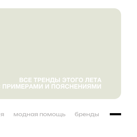
ня
модная помощь
бренды