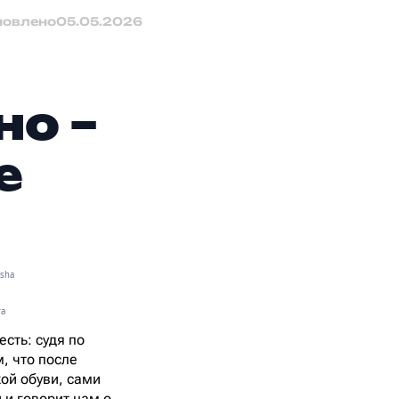
новлено
05.05.2026
но –
е
asha
ra
сть: судя по
м, что после
ой обуви, сами
 и говорит нам о