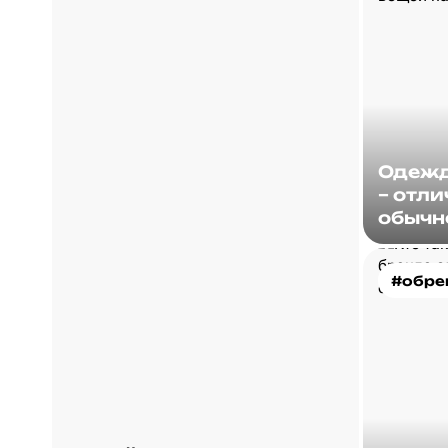
Одежд
– отли
обычн
#обре