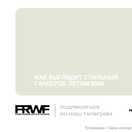
подписаться
на наш телеграм
Главная
/
Как носи