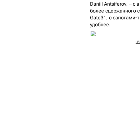
Daniil Antsiferov
, – с
более сдержанного с
Gate31
, с сапогами-
удобнее.
US