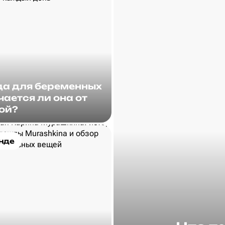
а для беременных
чается ли она от
ой?
нде