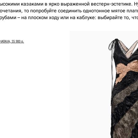
 высокими казаками в ярко выраженной вестерн-эстетике. Н
очетания, то попробуйте соединить однотонное мятое плать
трубами – на плоском ходу или на каблуке: выбирайте то, ч
HATAVA, 55 900 р.