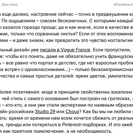
@lau.maree
@florettenace
а еще далеко, настроение сейчас – точно в предвкушении к
. По ощущениям – совсем бесконечных. С которыми каждый
 казался гораздо проще; да и как иначе, если в качестве 
ие, только что сорванные листья? Если от этих воспоминан
вами – и даже знаем, как превратить это чувство ностальги
ильный дизайн уже
писали в Vogue France
. Если пропустили,
е: чтобы его понять, даже не обязательно учить французск
 – все равно что портал в детство, где нет взрослых пробл
х встреч с одноклассниками…) – только бескомпромиссна
рчества и самых простых деталей: ярких цветов, умилитель
 более позитивная: моде в принципе свойственны эскапизм 
чей стиль с самого основания был построен на гротесках, 
 – кто-кто, а они уже стали экспертами по наивным образа
айн российских
Studio 29
или
Choux
? Как бы мы ни любили
ть: время от времени нам всем хочется сбежать от реально
и, тренды или потеряться в Pinterest-подборках. И это окей:
я как приятное приключение, а не необходимость.