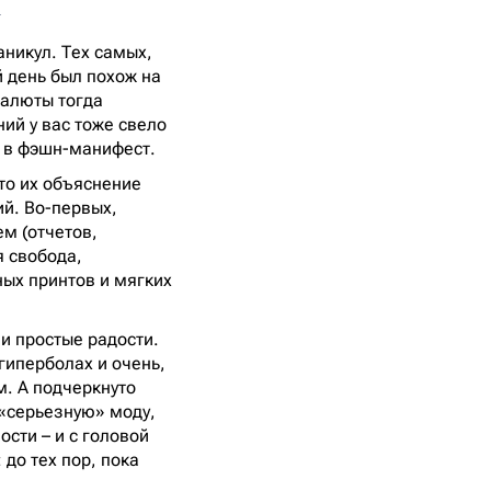
r
аникул. Тех самых,
 день был похож на
валюты тогда
ий у вас тоже свело
и в фэшн-манифест.
 то их объяснение
ий. Во-первых,
ем (отчетов,
я свобода,
ных принтов и мягких
и простые радости.
гиперболах и очень,
м. А подчеркнуто
 «серьезную» моду,
сти – и с головой
 до тех пор, пока