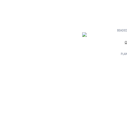
BEADED 
C
PLAN