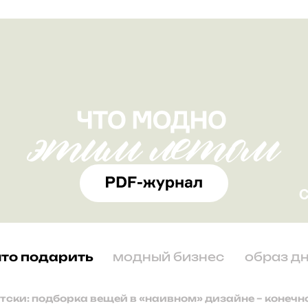
что подарить
модный бизнес
образ д
етски: подборка вещей в «наивном» дизайне – конечн