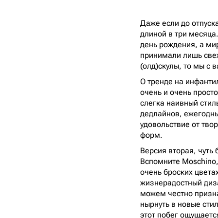
Даже если до отпуск
длиной в три месяца
день рождения, а мир
принимали лишь свеж
(олд)скулы, то мы с 
О тренде на инфант
очень и очень просто
слегка наивный стиль
дедлайнов, ежегодны
удовольствие от тво
форм.
Версия вторая, чуть
Вспомните Moschino, 
очень броских цветах
жизнерадостный диз
можем честно призна
нырнуть в новые стил
этот побег ощущаетс