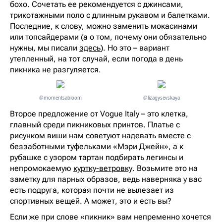
бохо. Сочетать ее рекомендуется с джинсами,
трикотажными поло с длинным рукавом и балетками.
Последние, к слову, можно заменить мокасинами
или топсайдерами (а о том, почему они обязательно
нужны, мы писали
здесь
). Но это – вариант
утепленный, на тот случай, если погода в день
пикника не разгуляется.
@momentsabloom
@lizagysevskaya
Второе предложение от Vogue Italy – это клетка,
главный среди пикниковых принтов. Платье с
рисунком виши нам советуют надевать вместе с
беззаботными туфельками «Мэри Джейн», а к
рубашке с узором тартан подбирать легинсы и
непромокаемую
куртку-ветровку
. Возьмите это на
заметку для парных образов, ведь наверняка у вас
есть подруга, которая почти не вылезает из
спортивных вещей. А может, это и есть вы?
Если же при слове «пикник» вам непременно хочется