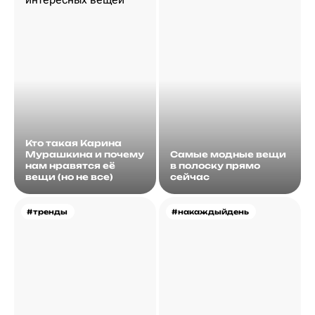
Кто такая Карина
Мурашкина и почему
Самые модные вещи
нам нравятся её
в полоску прямо
вещи (но не все)
сейчас
#тренды
#накаждыйдень