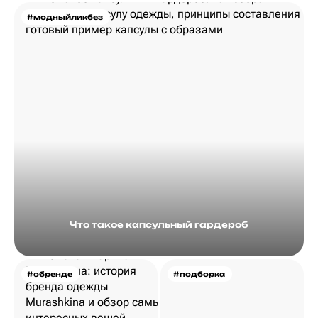
#модныйликбез
Что такое капсульный гардероб
#обренде
#подборка