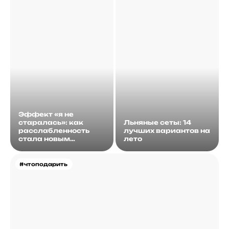
Эффект «я не
старалась»: как
Льняные сеты: 14
расслабленность
лучших вариантов на
стала новым
лето
идеалом
#чтоподарить