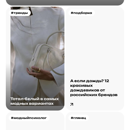
#тренды
#подборка
А если дождь? 12
красивых
дождевиков от
российских брендов
Тотал-белый в самых
модных вариантах
#модныйпсихолог
#глянец