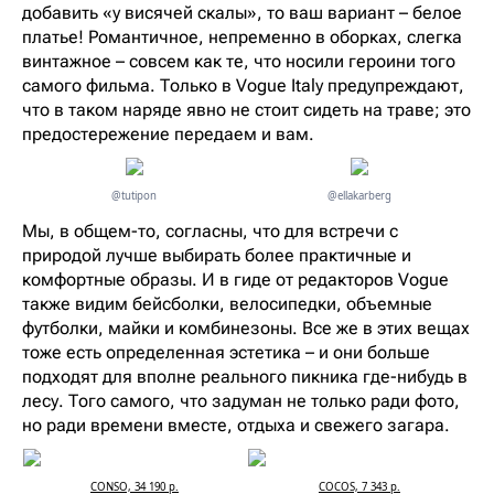
добавить «у висячей скалы», то ваш вариант – белое
платье! Романтичное, непременно в оборках, слегка
винтажное – совсем как те, что носили героини того
самого фильма. Только в Vogue Italy предупреждают,
что в таком наряде явно не стоит сидеть на траве; это
предостережение передаем и вам.
@tutipon
@ellakarberg
Мы, в общем-то, согласны, что для встречи с
природой лучше выбирать более практичные и
комфортные образы. И в гиде от редакторов Vogue
также видим бейсболки, велосипедки, объемные
футболки, майки и комбинезоны. Все же в этих вещах
тоже есть определенная эстетика – и они больше
подходят для вполне реального пикника где-нибудь в
лесу. Того самого, что задуман не только ради фото,
но ради времени вместе, отдыха и свежего загара.
CONSO, 34 190 р.
COCOS, 7 343 р.