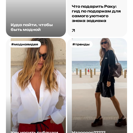
Что подарить Раку:
гид по подаркам для
самого уютного
знака зодиака
Куда пойти, чтобы
быть модной
#моднаяидея
#тренды
Как носить рубашки
Чтоооооо?????