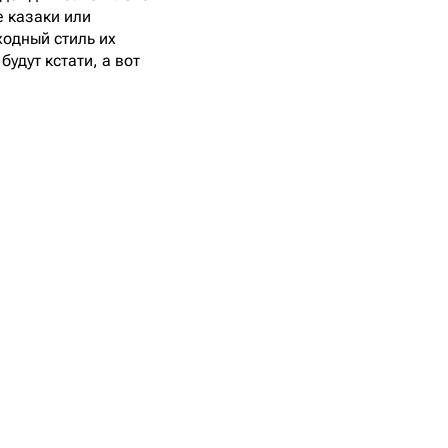
е казаки или
ходный стиль их
удут кстати, а вот