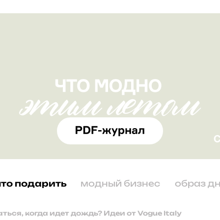
что подарить
модный бизнес
образ д
ться, когда идет дождь? Идеи от Vogue Italy