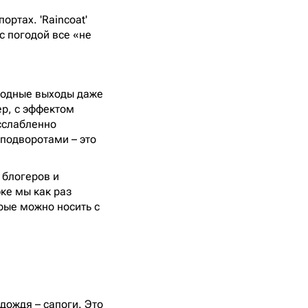
ортах. 'Raincoat'
 с погодой все «не
 модные выходы даже
ер, с эффектом
сслабленно
 подворотами – это
 блогеров и
ке мы как раз
орые можно носить с
 дождя – сапоги. Это