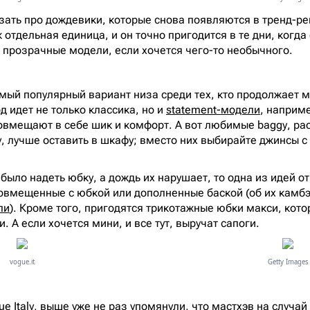
зать про дождевики, которые снова появляются в тренд-реп
 отдельная единица, и он точно пригодится в те дни, когда
 прозрачные модели, если хочется чего-то необычного.
мый популярный вариант низа среди тех, кто продолжает
д идет не только классика, но и
statement-модели
, наприм
овмещают в себе шик и комфорт. А вот любимые baggy, ра
, лучше оставить в шкафу; вместо них выбирайте джинсы с
было надеть юбку, а дождь их нарушает, то одна из идей от
совмещенные с юбкой или дополненные баской (об их камбэ
ли
). Кроме того, пригодятся трикотажные юбки макси, кот
 А если хочется мини, и все тут, выручат сапоги.
vogue.it
Getty Images
e Italy, выше уже не раз упомянули, что мастхэв на случай