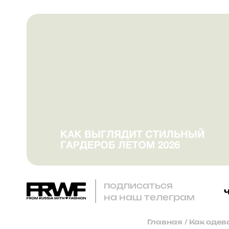
подписаться
на наш телеграм
Главная
/
Как одева