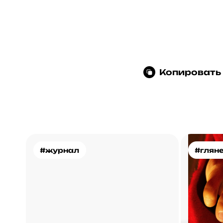
Копировать
#журнал
#глян