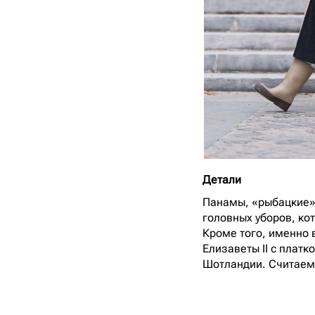
Детали
Панамы, «рыбацкие» 
головных уборов, ко
Кроме того, именно 
Елизаветы II с платк
Шотландии. Считаем э