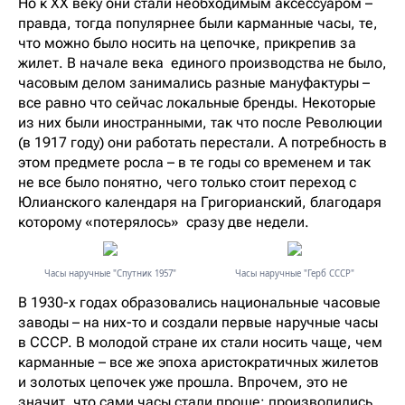
Но к XX веку они стали необходимым аксессуаром –
правда, тогда популярнее были карманные часы, те,
что можно было носить на цепочке, прикрепив за
жилет. В начале века единого производства не было,
часовым делом занимались разные мануфактуры –
все равно что сейчас локальные бренды. Некоторые
из них были иностранными, так что после Революции
(в 1917 году) они работать перестали. А потребность в
этом предмете росла – в те годы со временем и так
не все было понятно, чего только стоит переход с
Юлианского календаря на Григорианский, благодаря
которому «потерялось» сразу две недели.
Часы наручные "Cпутник 1957"
Часы наручные "Герб СССР"
В 1930-х годах образовались национальные часовые
заводы – на них-то и создали первые наручные часы
в СССР. В молодой стране их стали носить чаще, чем
карманные – все же эпоха аристократичных жилетов
и золотых цепочек уже прошла. Впрочем, это не
значит, что сами часы стали проще: производились