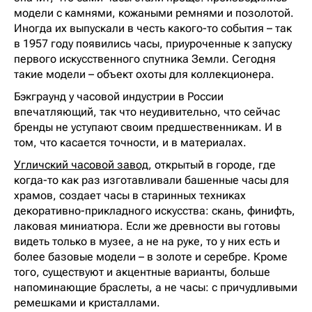
модели с камнями, кожаными ремнями и позолотой.
Иногда их выпускали в честь какого-то события – так
в 1957 году появились часы, приуроченные к запуску
первого искусственного спутника Земли. Cегодня
такие модели – объект охоты для коллекционера.
Бэкграунд у часовой индустрии в России
впечатляющий, так что неудивительно, что сейчас
бренды не уступают своим предшественникам. И в
том, что касается точности, и в материалах.
Угличский часовой завод
, открытый в городе, где
когда-то как раз изготавливали башенные часы для
храмов, создает часы в старинных техниках
декоративно-прикладного искусства: скань, финифть,
лаковая миниатюра. Если же древности вы готовы
видеть только в музее, а не на руке, то у них есть и
более базовые модели – в золоте и серебре. Кроме
того, существуют и акцентные варианты, больше
напоминающие браслеты, а не часы: с причудливыми
ремешками и кристаллами.