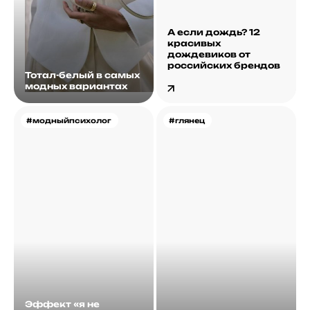
А если дождь? 12
красивых
дождевиков от
российских брендов
Тотал-белый в самых
модных вариантах
#модныйпсихолог
#глянец
Эффект «я не