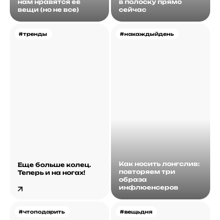
нам нравятся её
в полоску прямо
вещи (но не все)
сейчас
#тренды
#накаждыйдень
Как носить лонгслив:
Еще больше колец.
повторяем три
Теперь и на ногах!
образа
инфлюенсеров
#чтоподарить
#вещьдня