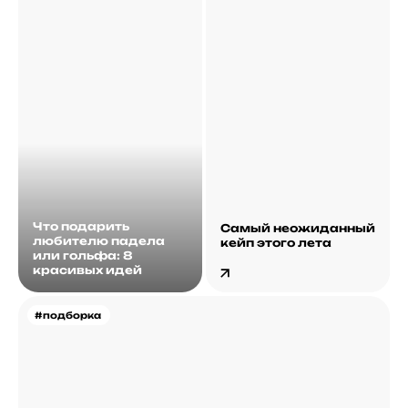
Что подарить
Самый неожиданный
любителю падела
кейп этого лета
или гольфа: 8
красивых идей
#подборка