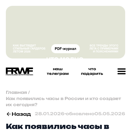
наш
что
телеграм
подарить
Главная
/
Как появились часы в России и кто создает
их сегодня?
Назад
28.01.2026
•
обновлено
05.05.2026
Как появились часы в