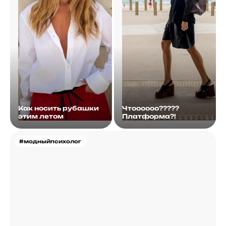
Как носить рубашки
Чтоооооо?????
этим летом
Платформа?!
#модныйпсихолог