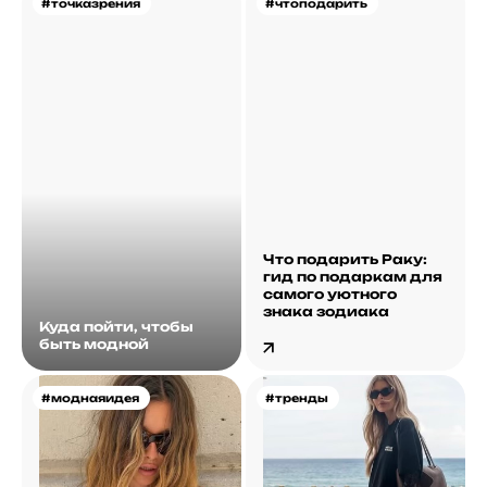
#точказрения
#чтоподарить
Что подарить Раку:
гид по подаркам для
самого уютного
знака зодиака
Куда пойти, чтобы
быть модной
#моднаяидея
#тренды