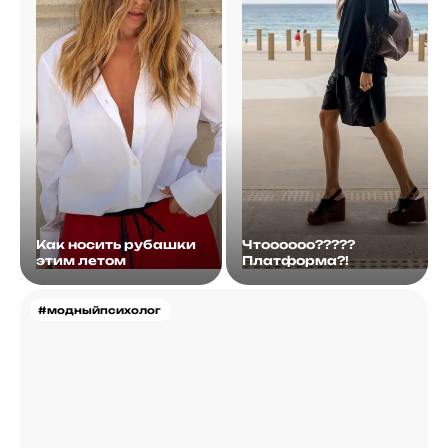
Как носить рубашки
Чтоооооо?????
этим летом
Платформа?!
#модныйпсихолог