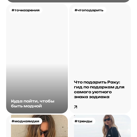
#точказрения
#чтоподарить
Что подарить Раку:
гид по подаркам для
самого уютного
знака зодиака
Куда пойти, чтобы
быть модной
#моднаяидея
#тренды