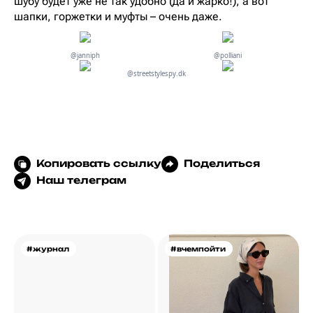
шубу будет уже не так удобно (да и жарко!), а вот
шапки, горжетки и муфты – очень даже.
@janniph
@polliani
@streetstylespy.dk
Копировать ссылку
Поделиться
Наш телеграм
#журнал
#вчемпойти