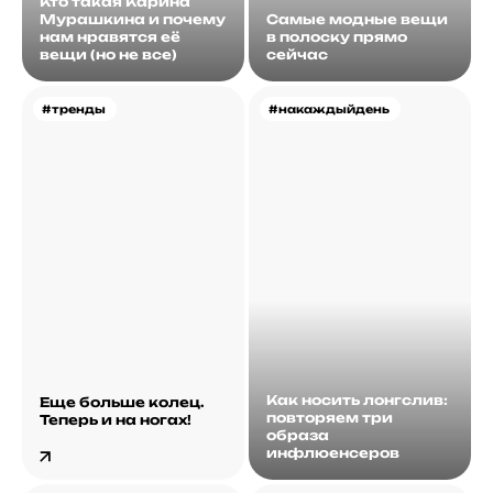
Кто такая Карина
Мурашкина и почему
Самые модные вещи
нам нравятся её
в полоску прямо
вещи (но не все)
сейчас
#тренды
#накаждыйдень
Как носить лонгслив:
Еще больше колец.
повторяем три
Теперь и на ногах!
образа
инфлюенсеров