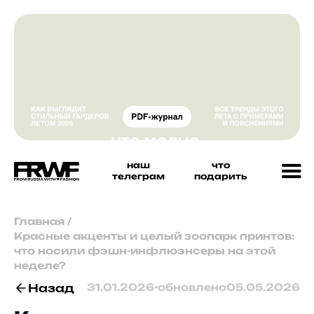
наш
что
телеграм
подарить
Главная
/
Красные акценты и целый зоопарк принтов:
что носили фэшн-инфлюэнсеры на этой
неделе?
Назад
31.01.2026
•
обновлено
05.05.2026