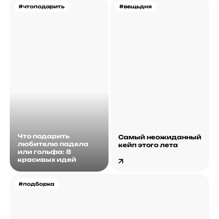
#чтоподарить
#вещьдня
Что подарить
Самый неожиданный
любителю падела
кейп этого лета
или гольфа: 8
красивых идей
#подборка