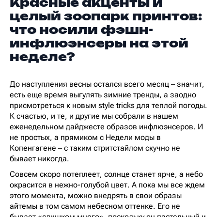
Красные акценты и
целый зоопарк принтов:
что носили фэшн-
инфлюэнсеры на этой
неделе?
До наступления весны остался всего месяц – значит,
есть еще время выгулять зимние тренды, а заодно
присмотреться к новым style tricks для теплой погоды.
К счастью, и те, и другие мы собрали в нашем
еженедельном дайджесте образов инфлюэнсеров. И
не простых, а прямиком с Недели моды в
Копенгагене – с таким стритстайлом скучно не
бывает никогда.
Совсем скоро потеплеет, солнце станет ярче, а небо
окрасится в нежно-голубой цвет. А пока мы все ждем
этого момента, можно внедрять в свои образы
айтемы в том самом небесном оттенке. Его не
бывает «слишком много», поскольку он пастельный и