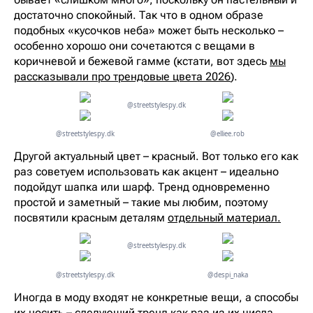
достаточно спокойный. Так что в одном образе
подобных «кусочков неба» может быть несколько –
особенно хорошо они сочетаются с вещами в
коричневой и бежевой гамме (кстати, вот здесь
мы
рассказывали про трендовые цвета 2026
).
@streetstylespy.dk
@streetstylespy.dk
@elliee.rob
Другой актуальный цвет – красный. Вот только его как
раз советуем использовать как акцент – идеально
подойдут шапка или шарф. Тренд одновременно
простой и заметный – такие мы любим, поэтому
посвятили красным деталям
отдельный материал.
@streetstylespy.dk
@streetstylespy.dk
@despi_naka
Иногда в моду входят не конкретные вещи, а способы
их носить – следующий тренд как раз из их числа.