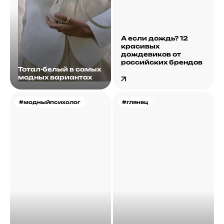
А если дождь? 12
красивых
дождевиков от
российских брендов
Тотал-белый в самых
модных вариантах
#модныйпсихолог
#глянец