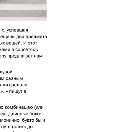
-х, успевшая
вмещены два предмета
ых вещей. И этот
ками в соцсетях у
any
предлагает
нам
лузой.
мым разным
мали сделала
», – пишут в
мую комбинацию (или
де». Длинные бохо-
монично, будто бы и
нуть только до