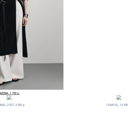
ARINA, 1 799 р.
REL.21EST, 9 900 р.
CHARUEL, 14 990