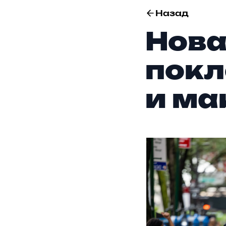
Назад
Нова
покл
и ма