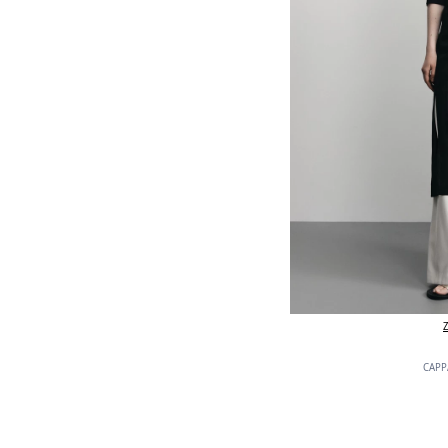
Z
CAPPA