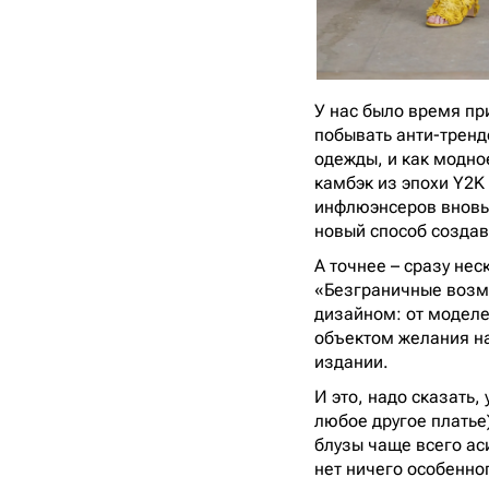
У нас было время при
побывать анти-тренд
одежды, и как модно
камбэк из эпохи Y2K
инфлюэнсеров вновь
новый способ созда
А точнее – сразу не
«Безграничные возм
дизайном: от моделе
объектом желания на
издании.
И это, надо сказать
любое другое платье
блузы чаще всего ас
нет ничего особенно