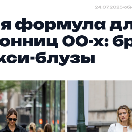
24.07.2025
•
об
я формула д
онниц 00-х: 
кси-блузы