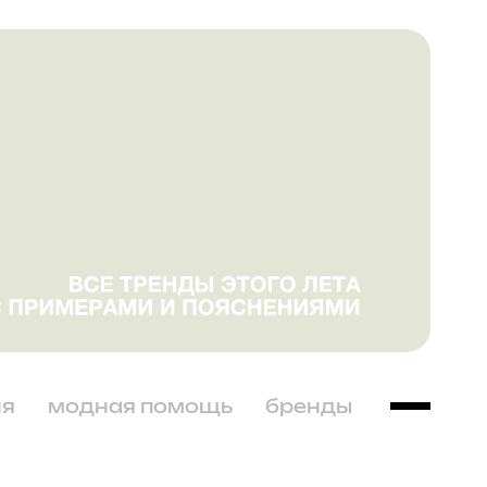
ня
модная помощь
бренды