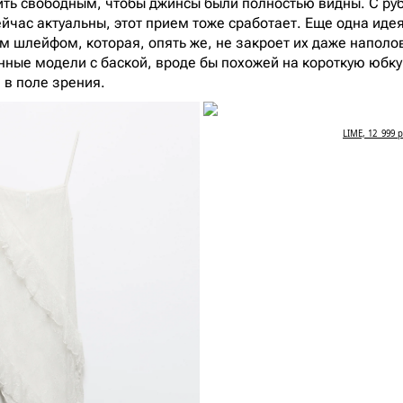
вить свободным, чтобы джинсы были полностью видны. С р
йчас актуальны, этот прием тоже сработает. Еще одна идея
ым шлейфом, которая, опять же, не закроет их даже наполо
енные модели с баской, вроде бы похожей на короткую юбку
я в поле зрения.
LIME, 12 999 р