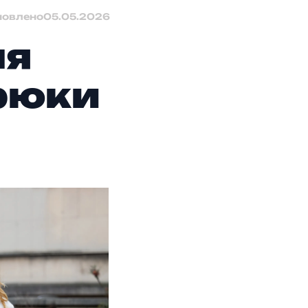
новлено
05.05.2026
ля
брюки