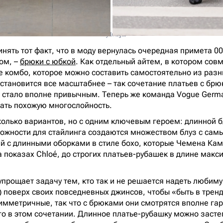
Getty Images
нять тот факт, что в моду вернулась очередная примета 00
ом, –
брюки с юбкой
. Как отдельный айтем, в котором со
е комбо, которое можно составить самостоятельно из разн
 становится все масштабнее – так сочетание платьев с брю
 стало вполне привычным. Теперь же команда Vogue Germ
вать похожую многослойность.
сколько вариантов, но с одним ключевым героем: длинной б
ожности для стайлинга создаются множеством блуз с са
й с длинными оборками в стиле бохо, которые Чемена Ка
 показах Chloé, до строгих платьев-рубашек в длине макси
, упрощает задачу тем, кто так и не решается надеть люби
) поверх своих повседневных джинсов, чтобы «быть в трен
имметричные, так что с брюками они смотрятся вполне гар
го в этом сочетании. Длинное платье-рубашку можно застег