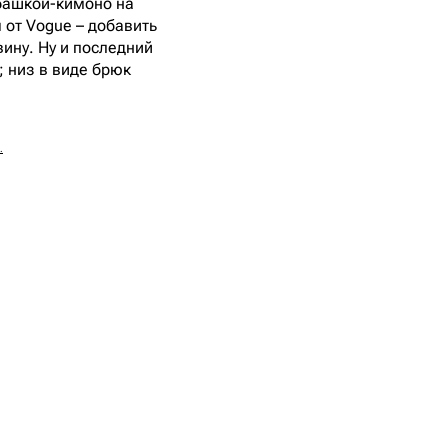
убашкой-кимоно на
 от Vogue – добавить
вину. Ну и последний
; низ в виде брюк
.