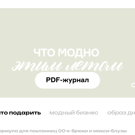
что подарить
модный бизнес
образ д
рмула для поклонниц 00-х: брюки и макси-блузы