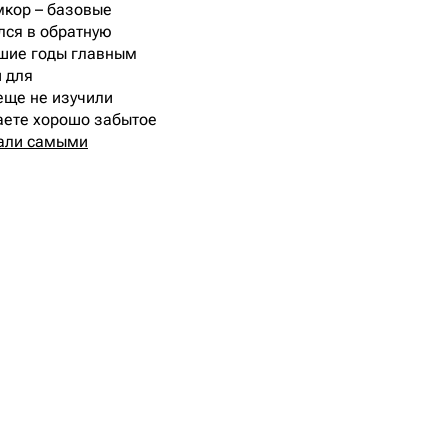
мкор – базовые
лся в обратную
йшие годы главным
и для
еще не изучили
аете хорошо забытое
тали самыми