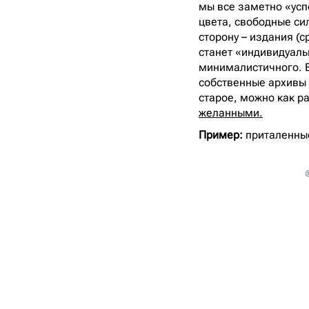
мы все заметно «усп
цвета, свободные си
сторону – издания (
станет «индивидуальн
минималистичного. Е
собственные архивы 
старое, можно как р
желанными.
Пример:
приталенные
@