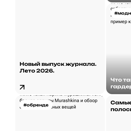
#модн
Новый выпуск журнала.
Лето 2026.
Что т
гарде
Самые
#обренде
полос