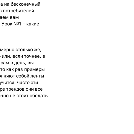
жа на бесконечный
в потребителей.
гаем вам
. Урок №1 – какие
имерно столько же,
 или, если точнее, в
сам в день, вы
это как раз примеры
олняют собой ленты
учится: часто эти
ре трендов они все
чно не стоит обедать