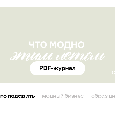
что подарить
модный бизнес
образ д