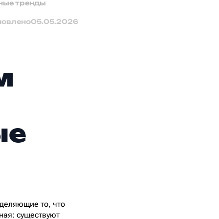
зные тренды
новлено
05.05.2026
м
ые
деляющие то, что
зная: существуют