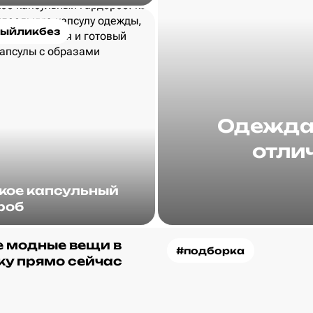
ыйликбез
Одежда 
отлич
акое капсульный
роб
 модные вещи в
#подборка
ку прямо сейчас