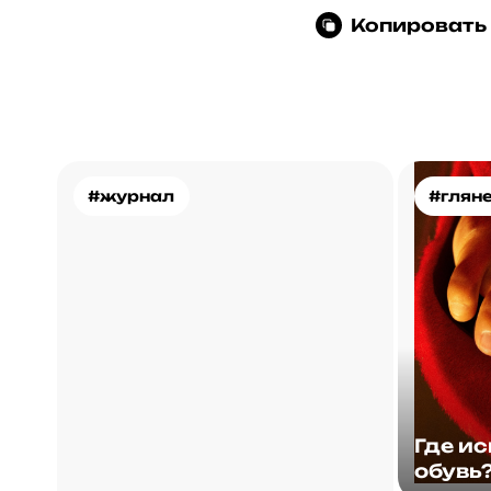
Копировать
#журнал
#глян
Где и
обувь