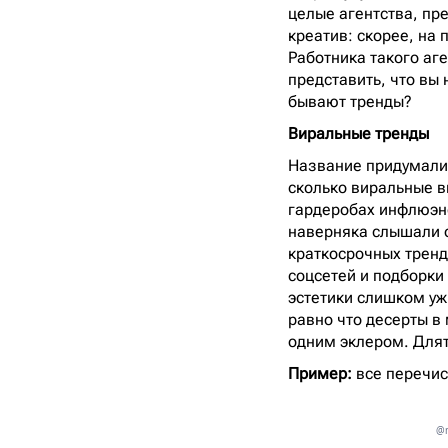
целые агентства, пр
креатив: скорее, на
Работника такого аг
представить, что вы
бывают тренды?
Виральные тренды
Название придумали 
сколько виральные ви
гардеробах инфлюэнс
наверняка слышали о
краткосрочных тренд
соцсетей и подборки 
эстетики слишком уж
равно что десерты в
одним эклером. Длят
Пример:
все перечи
@m