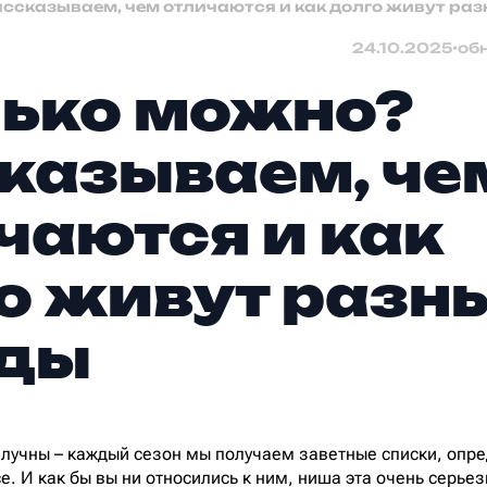
ссказываем, чем отличаются и как долго живут ра
24.10.2025
•
об
ько можно?
казываем, че
чаются и как
о живут разн
нды
лучны – каждый сезон мы получаем заветные списки, опре
се. И как бы вы ни относились к ним, ниша эта очень серье