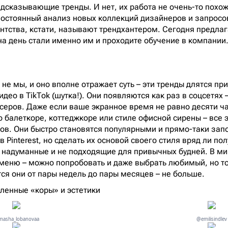
едсказывающие тренды. И нет, их работа не очень-то похо
 постоянный анализ новых коллекций дизайнеров и запросо
ентства, кстати, называют трендхантером. Сегодня предла
 на день стали именно им и проходите обучение в компании
не мы, и оно вполне отражает суть – эти тренды длятся пр
део в TikTok (шутка!). Они появляются как раз в соцсетях –
еров. Даже если ваше экранное время не равно десяти ча
 балеткоре, коттеджкоре или стиле офисной сирены – все 
ов. Они быстро становятся популярными и прямо-таки зап
в Pinterest, но сделать их основой своего стиля вряд ли пол
 надуманные и не подходящие для привычных будней. В ми
 меню – можно попробовать и даже выбрать любимый, но то
ся они от пары недель до пары месяцев – не больше.
сленные «коры» и эстетики
asha_lobanovaa
@emilisindlev