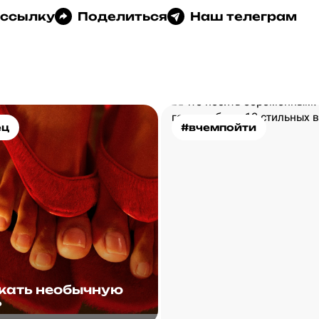
 ссылку
Поделиться
Наш телеграм
ец
#вчемпойти
скать необычную
?