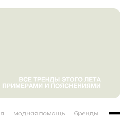
ня
модная помощь
бренды