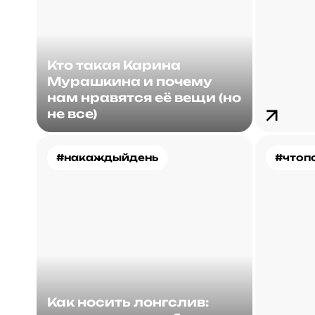
Кто такая Карина
Мурашкина и почему
нам нравятся её вещи (но
не все)
#накаждыйдень
#чтоп
Как носить лонгслив: