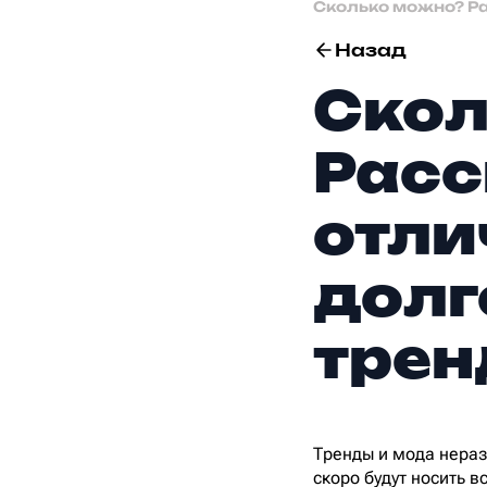
Сколько можно? Ра
Назад
Скол
Расс
отли
долг
тре
Тренды и мода нераз
скоро будут носить в