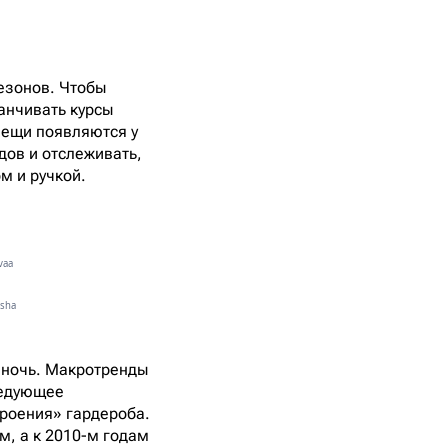
сезонов. Чтобы
канчивать курсы
 вещи появляются у
дов и отслеживать,
м и ручкой.
vaa
asha
олночь. Макротренды
ледующее
троения» гардероба.
м, а к 2010-м годам