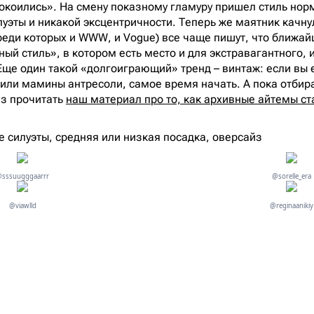
окоились». На смену показному гламуру пришел стиль нор
луэты и никакой эксцентричности. Теперь же маятник качну
среди которых и WWW, и Vogue) все чаще пишут, что ближа
ый стиль», в котором есть место и для экстравагантного, 
ще один такой «долгоиграющий» тренд – винтаж: если вы 
или мамины антресоли, самое время начать. А пока отбир
аз прочитать
наш материал про то, как архивные айтемы с
 силуэты, средняя или низкая посадка, оверсайз
sssuugggaarrr
@sorelle_era
@viawlld
@reginaanikiy