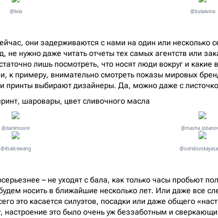
@livia
@bulaavina
сейчас, они задерживаются с нами на один или несколько 
д, не нужно даже читать отчеты тех самых агентств или за
остаточно лишь посмотреть, что носят люди вокруг и какие
и, к примеру, внимательно смотреть показы мировых брен
 и принты выбирают дизайнеры. Да, можно даже с листочко
принт, шаровары, цвет сливочного масла
@dariimoore
@masha_lobano
@itsalicewang
@sviridovskayas
осерьезнее – не уходят с бала, как только часы пробьют п
будем носить в ближайшие несколько лет. Или даже все с
сего это касается силуэтов, посадки или даже общего «нас
у, настроение это было очень уж беззаботным и сверкающи