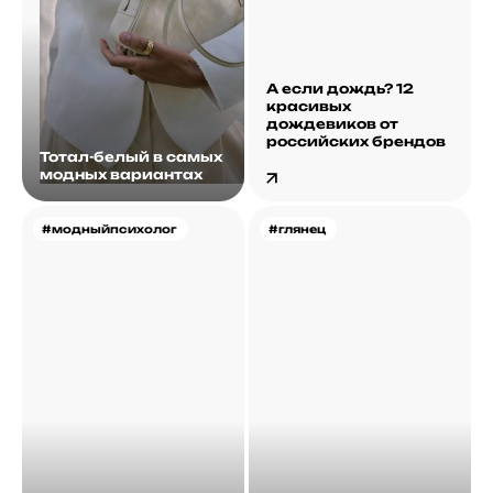
А если дождь? 12
красивых
дождевиков от
российских брендов
Тотал-белый в самых
модных вариантах
#модныйпсихолог
#глянец