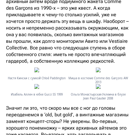
архивный айтем вроде подиумного жакета Comme
des Garçons из 1990-х – это уже квест. А когда
прикладываете к чему-то столько усилий, уже не
хочется просто держать эту вещь в шкафу. Наоборот –
носить и непременно рассказывать окружающим, как
она у вас появилась, сколько винтажных магазинов
вы прошли, как долго мониторили Авито или Vestiaire
Collective. Все равно что следующая ступень в сборе
собственного стиля: иметь не просто впечатляющий
гардероб, а собственную коллекцию редкостей.
Настя Кински с сумкой Chloé Paddington
Миша в костюме Comme des Garçons AW
2013
Изабель Аллен в юбке Gucci SS 1999
Ольга Монастырская-Уклеина в блузе
Jean Paul Gautier 2008
Значит ли это, что скоро мы все с ног до головы
переоденемся в ‘old, but gold’, а винтажные магазины
заменят концепт-сторы? Не уверены. Во-первых,
хорошего понемножку – ярких архивных айтемов это
тоже касается. Во-вторых, хоть заглядывать в