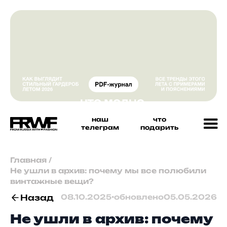
наш
что
телеграм
подарить
Главная
/
Не ушли в архив: почему мы все полюбили
винтажные вещи?
Назад
08.10.2025
•
обновлено
05.05.2026
Не ушли в архив: почему