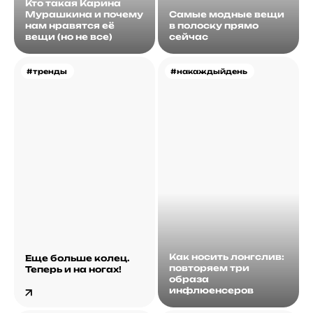
Кто такая Карина
Мурашкина и почему
Самые модные вещи
нам нравятся её
в полоску прямо
вещи (но не все)
сейчас
#тренды
#накаждыйдень
Как носить лонгслив:
Еще больше колец.
повторяем три
Теперь и на ногах!
образа
инфлюенсеров