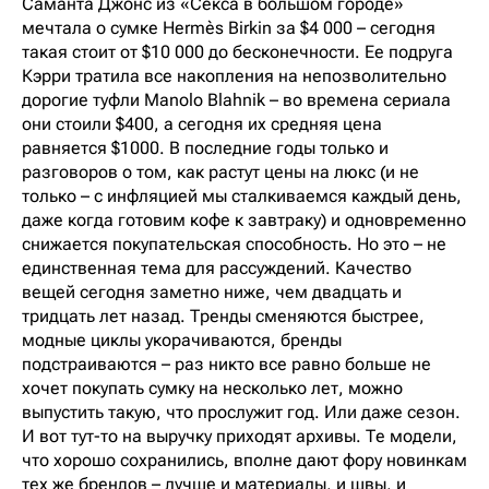
Саманта Джонс из «Секса в большом городе»
мечтала о сумке Hermès Birkin за $4 000 – сегодня
такая стоит от $10 000 до бесконечности. Ее подруга
Кэрри тратила все накопления на непозволительно
дорогие туфли Manolo Blahnik – во времена сериала
они стоили $400, а сегодня их средняя цена
равняется $1000. В последние годы только и
разговоров о том, как растут цены на люкс (и не
только – с инфляцией мы сталкиваемся каждый день,
даже когда готовим кофе к завтраку) и одновременно
снижается покупательская способность. Но это – не
единственная тема для рассуждений. Качество
вещей сегодня заметно ниже, чем двадцать и
тридцать лет назад. Тренды сменяются быстрее,
модные циклы укорачиваются, бренды
подстраиваются – раз никто все равно больше не
хочет покупать сумку на несколько лет, можно
выпустить такую, что прослужит год. Или даже сезон.
И вот тут-то на выручку приходят архивы. Те модели,
что хорошо сохранились, вполне дают фору новинкам
тех же брендов – лучше и материалы, и швы, и