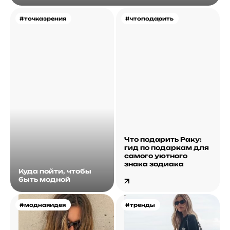
#точказрения
#чтоподарить
Что подарить Раку:
гид по подаркам для
самого уютного
знака зодиака
Куда пойти, чтобы
быть модной
#моднаяидея
#тренды