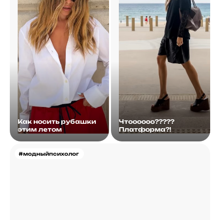
Как носить рубашки
Чтоооооо?????
этим летом
Платформа?!
#модныйпсихолог