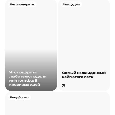
#чтоподарить
#вещьдня
Что подарить
Самый неожиданный
любителю падела
кейп этого лета
или гольфа: 8
красивых идей
#подборка