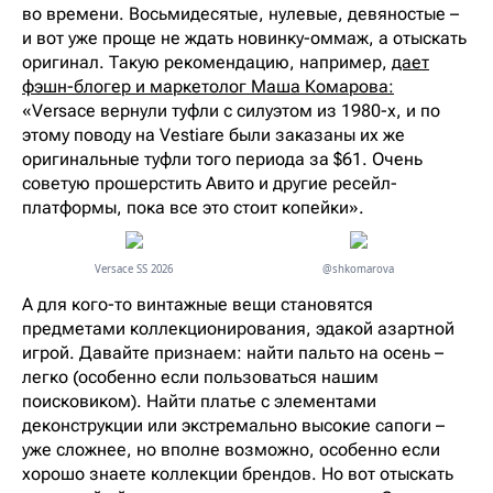
во времени. Восьмидесятые, нулевые, девяностые –
и вот уже проще не ждать новинку-оммаж, а отыскать
оригинал. Такую рекомендацию, например,
дает
фэшн-блогер и маркетолог Маша Комарова:
«Versace вернули туфли с силуэтом из 1980-х, и по
этому поводу на Vestiare были заказаны их же
оригинальные туфли того периода за $61. Очень
советую прошерстить Авито и другие ресейл-
платформы, пока все это стоит копейки».
Versace SS 2026
@shkomarova
А для кого-то винтажные вещи становятся
предметами коллекционирования, эдакой азартной
игрой. Давайте признаем: найти пальто на осень –
легко (особенно если пользоваться нашим
поисковиком). Найти платье с элементами
деконструкции или экстремально высокие сапоги –
уже сложнее, но вполне возможно, особенно если
хорошо знаете коллекции брендов. Но вот отыскать