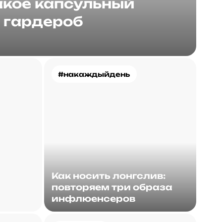
акое капсульный
гардероб
#накаждыйдень
Как носить лонгслив:
повторяем три образа
инфлюенсеров