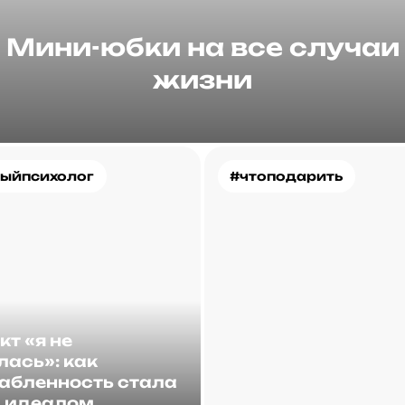
Мини-юбки на все случаи
жизни
ыйпсихолог
#чтоподарить
т «я не
лась»: как
абленность стала
 идеалом