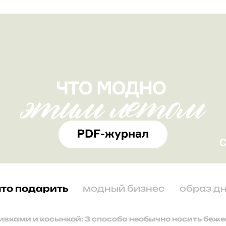
что подарить
модный бизнес
образ д
ивками и косынкой: 3 способа необычно носить беж