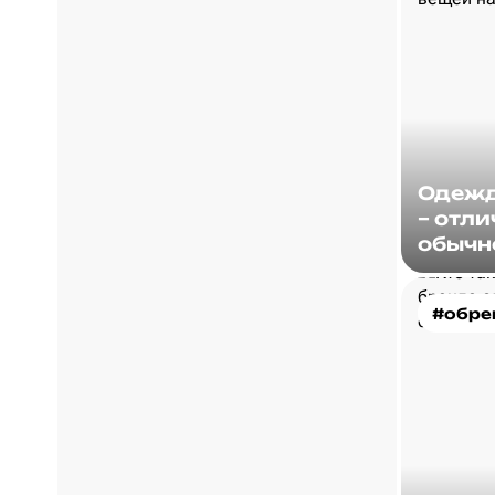
Одежд
– отли
обычн
#обре