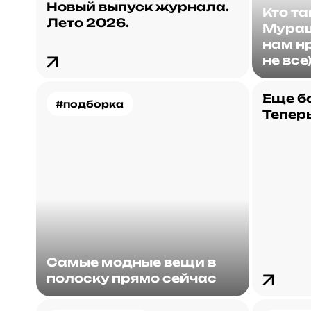
Новый выпуск журнала.
Кто т
Лето 2026.
Мураш
нам нр
не все
Еще б
#подборка
Теперь
Самые модные вещи в
полоску прямо сейчас