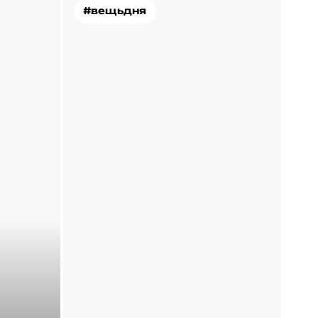
#вещьдня