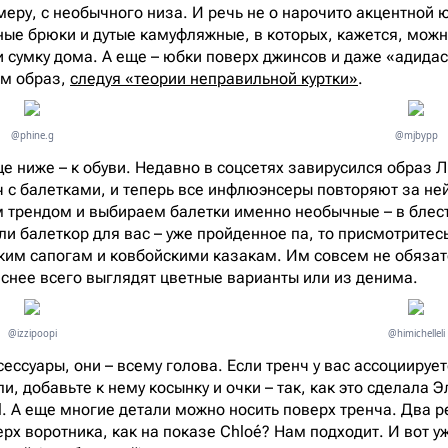
еру, с необычного низа. И речь не о нарочито акцентной ю
ные брюки и дутые камуфляжные, в которых, кажется, можн
и сумку дома. А еще – юбки поверх джинсов и даже «адида
ем образ,
следуя «теории неправильной куртки»
.
@phine.g
@mjbypp
е ниже – к обуви. Недавно в соцсетях завирусился образ 
ч с балетками, и теперь все инфлюэнсеры повторяют за не
трендом и выбираем балетки именно необычные – в блестк
и балеткор для вас – уже пройденное па, то присмотритесь
оким сапогам и ковбойскими казакам. Им совсем не обязат
нее всего выглядят цветные варианты или из денима.
@izzipoopi
@himichelleli
ессуары, они – всему голова. Если тренч у вас ассоциируе
и, добавьте к нему косынку и очки – так, как это сделала Э
rl. А еще многие детали можно носить поверх тренча. Два 
рх воротника, как на показе Chloé? Нам подходит. И вот у