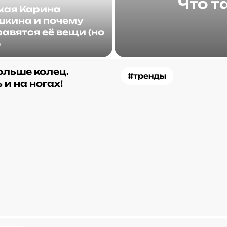
Что т
акая Карина
кина и почему
авятся её вещи (но
)
ольше колец.
#тренды
 и на ногах!