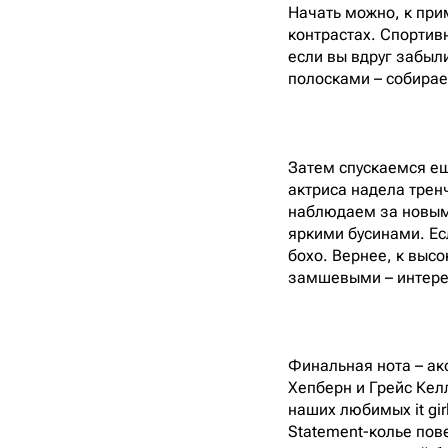
Начать можно, к прим
контрастах. Спортив
если вы вдруг забыл
полосками – собира
Затем спускаемся ещ
актриса надела трен
наблюдаем за новым 
яркими бусинами. Есл
бохо. Вернее, к выс
замшевыми – интерес
Финальная нота – акс
Хепберн и Грейс Келл
наших любимых it gi
Statement-колье пове