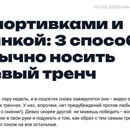
12.03.2025
•
об
портивками и
нкой: 3 спосо
ычно носить
вый тренч
ару недель, и в соцсетях снова завирусятся они – видео о
ых тренчах. У нас, впрочем, нет предубеждений против лю
 о скинни!). Девиз скорее другой: не можешь победить – во
ю в свои руки и подумать о том, как образ с тем самым тр
л похож на все остальные.