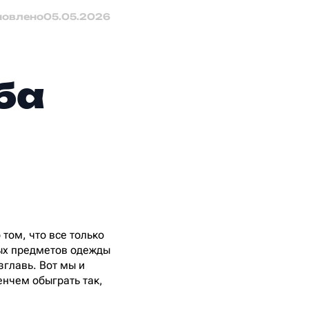
новлено
05.05.2026
ба
 том, что все только
бых предметов одежды
зглавь. Вот мы и
енчем обыграть так,