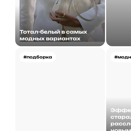
Тотал-белый в самых
модных вариантах
#подборка
#модн
Эффек
стара
рассл
новым