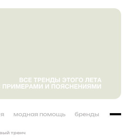
ня
модная помощь
бренды
евый тренч