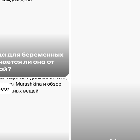
а для беременных
чается ли она от
ой?
нде