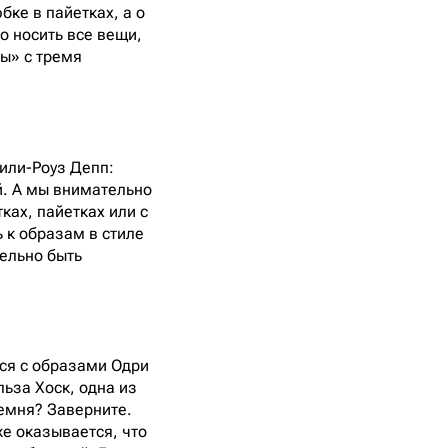
бке в пайетках, а о
о носить все вещи,
сы» с тремя
Лили-Роуз Депп:
й. А мы внимательно
ах, пайетках или с
 к образам в стиле
ельно быть
тся с образами Одри
льза Хоск, одна из
ремня? Заверните.
же оказывается, что