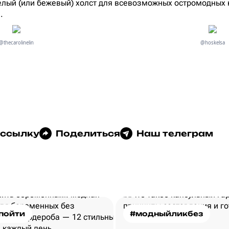
елый (или бежевый) холст для всевозможных остромодных
.
@thecarolinelin
@hoskelsa
 ссылку
Поделиться
Наш телеграм
пойти
#модныйликбез