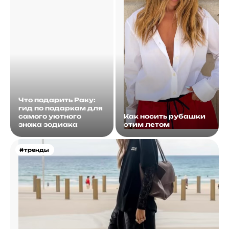
Что подарить Раку:
гид по подаркам для
самого уютного
Как носить рубашки
знака зодиака
этим летом
#тренды