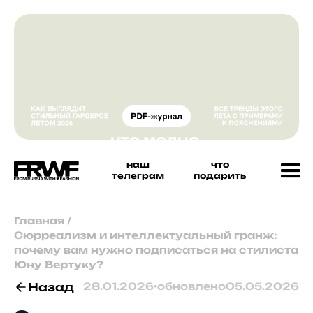
наш
что
телеграм
подарить
Главная
/
Сюрреализм и интеллектуальный гранж:
почему вам нужно подписаться на стилиста
Юну Вертуку?
Назад
28.01.2026
•
обновлено
05.05.2026