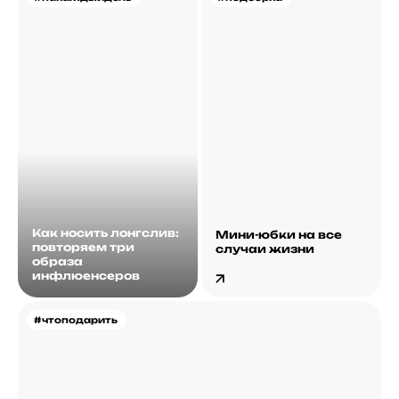
Как носить лонгслив:
Мини-юбки на все
повторяем три
случаи жизни
образа
инфлюенсеров
#чтоподарить