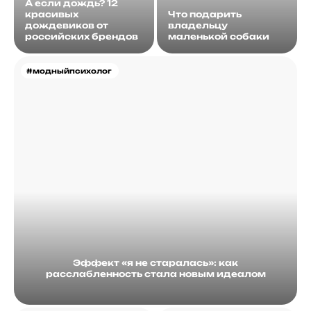
А если дождь? 12
красивых
Что подарить
дождевиков от
владельцу
российских брендов
маленькой собаки
#модныйпсихолог
Эффект «я не старалась»: как
расслабленность стала новым идеалом