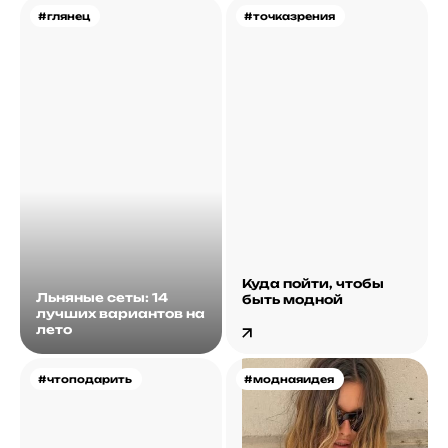
#глянец
#точказрения
Куда пойти, чтобы
Льняные сеты: 14
быть модной
лучших вариантов на
лето
#чтоподарить
#моднаяидея