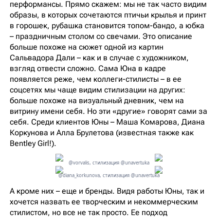
перформансы. Прямо скажем: мы не так часто видим
образы, в которых сочетаются птичьи крылья и принт
в горошек, рубашка становится топом-бандо, а юбка
– праздничным столом со свечами. Это описание
больше похоже на сюжет одной из картин
Сальвадора Дали – как и в случае с художником,
взгляд отвести сложно. Сама Юна в кадре
появляется реже, чем коллеги-стилисты – в ее
соцсетях мы чаще видим стилизации на других:
больше похоже на визуальный дневник, чем на
витрину имени себя. Но эти «другие» говорят сами за
себя. Среди клиентов Юны – Маша Комарова, Диана
Коркунова и Алла Брулетова (известная также как
Bentley Girl!).
@vorvalis, стилизация @unavertuka
@diana_korkunova, стилизация @unavertuka
А кроме них – еще и бренды. Видя работы Юны, так и
хочется назвать ее творческим и некоммерческим
стилистом, но все не так просто. Ее подход