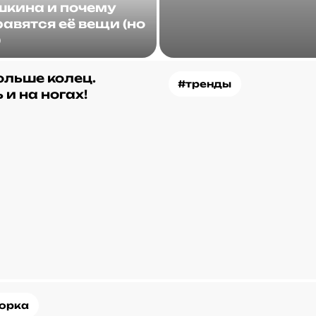
кина и почему
авятся её вещи (но
)
ольше колец.
#тренды
 и на ногах!
орка