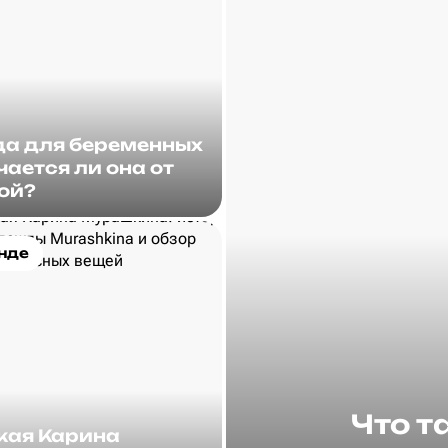
а для беременных
чается ли она от
ой?
нде
Что т
акая Карина