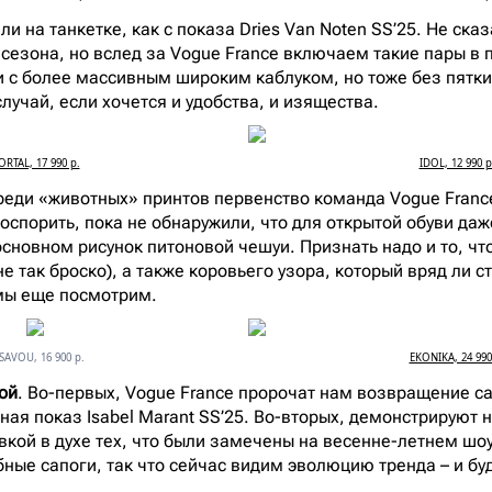
Или на танкетке, как с показа Dries Van Noten SS’25. Не сказ
сезона, но вслед за Vogue France включаем такие пары в п
и с более массивным широким каблуком, но тоже без пятки
случай, если хочется и удобства, и изящества.
ORTAL, 17 990 р.
IDOL, 12 990 р
реди «животных» принтов первенство команда Vogue Franc
поспорить, пока не обнаружили, что для открытой обуви да
сновном рисунок питоновой чешуи. Признать надо и то, что
е так броско), а также коровьего узора, который вряд ли 
 мы еще посмотрим.
SAVOU, 16 900 р.
EKONIKA, 24 990
ой
. Во-первых, Vogue France пророчат нам возвращение с
ная показ Isabel Marant SS’25. Во-вторых, демонстрируют 
вкой в духе тех, что были замечены на весенне-летнем шоу
ные сапоги, так что сейчас видим эволюцию тренда – и б