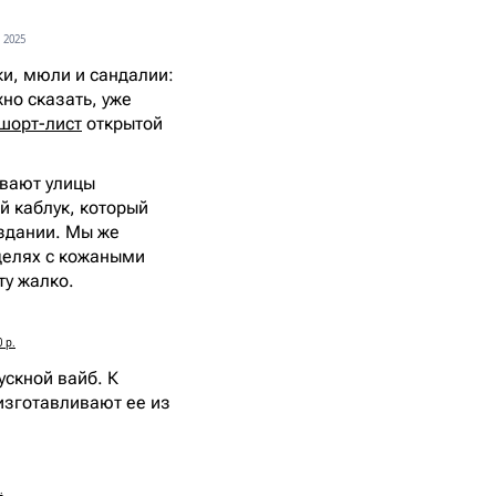
 2025
и, мюли и сандалии:
но сказать, уже
шорт-лист
открытой
ывают улицы
й каблук, который
издании. Мы же
оделях с кожаными
сту жалко.
 р.
ускной вайб. К
изготавливают ее из
.