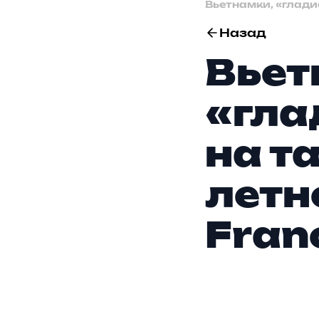
Вьетнамки, «гладиа
Назад
Вьет
«гла
на та
летн
Fran