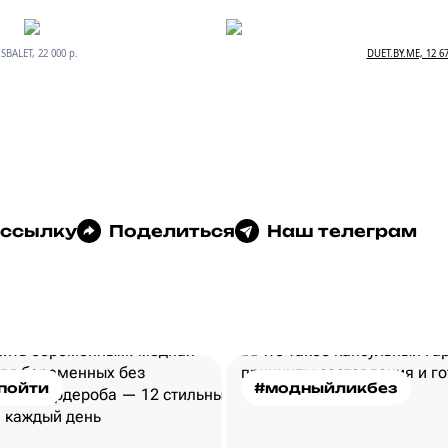
SBALET, 22 000 р.
DUET.BY.ME, 12 67
 ссылку
Поделиться
Наш телеграм
пойти
#модныйликбез