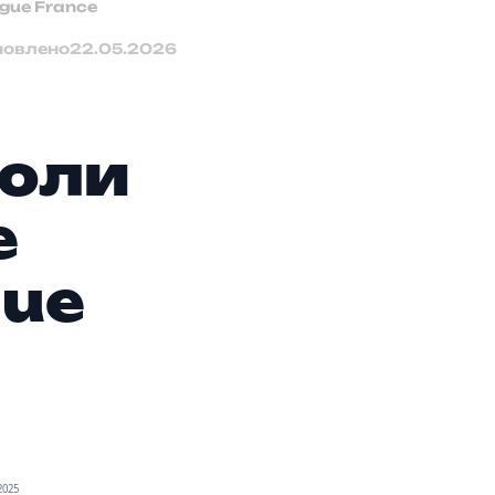
gue France
новлено
22.05.2026
мюли
е
gue
2025