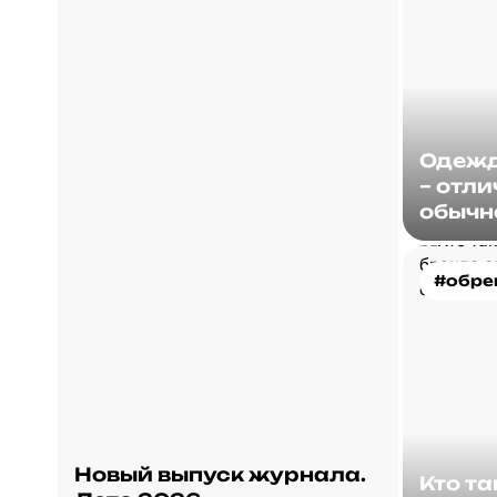
Одежд
– отли
обычн
#обре
Новый выпуск журнала.
Кто т