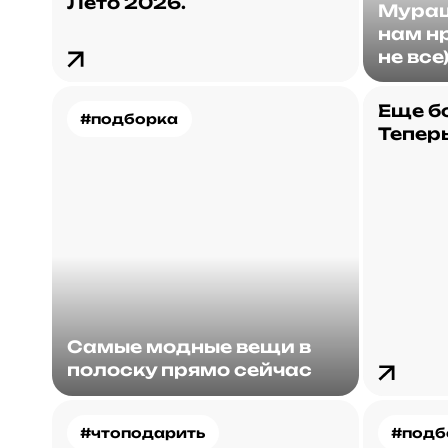
Лето 2026.
Мураш
нам нр
не все
Еще б
#подборка
Теперь
Самые модные вещи в
полоску прямо сейчас
#чтоподарить
#подб