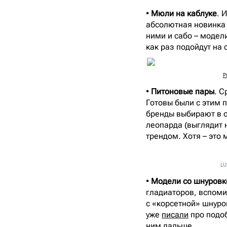
•
Мюли на каблуке
. 
абсолютная новинка 
ними и сабо – модел
как раз подойдут на 
P
•
Питоновые пары
. С
Готовы были с этим 
бренды выбирают в о
леопарда (выглядит н
трендом. Хотя – это
LU
•
Модели со шнуровк
гладиаторов, вспоми
с «корсетной» шнуро
уже
писали
про подоб
ним дальше.