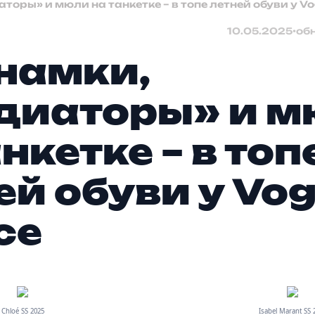
торы» и мюли на танкетке – в топе летней обуви у Vo
10.05.2025
•
об
намки,
диаторы» и 
нкетке – в топ
ей обуви у Vo
ce
Chloé SS 2025
Isabel Marant SS 