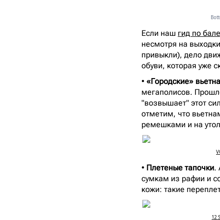
Bott
Если наш
гид по бал
несмотря на выходки
привыкли), дело движ
обуви, которая уже 
•
«Городские» вьетн
мегаполисов. Прошло
"возвышает" этот си
отметим, что вьетна
ремешками и на уто
V
•
Плетеные тапочки
.
сумкам из рафии и с
кожи: такие перепле
12 