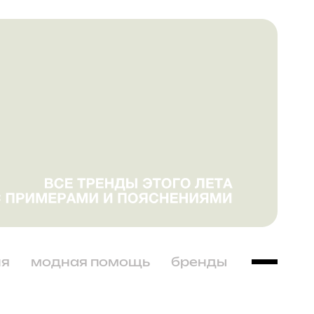
ня
модная помощь
бренды