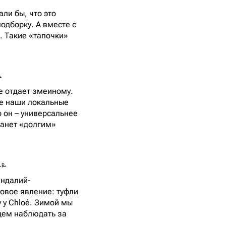
али бы, что это
одборку. А вместе с
. Такие «тапочки»
.
e отдает змеиному.
же наши локальные
 он – универсальнее
станет «долгим»
 р.
андалий-
новое явление: туфли
 у Chloé. Зимой мы
удем наблюдать за