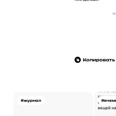
RO
Копировать
#журнал
#вчем