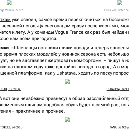
ega Veneta SS 2025
Dries Van Noten SS
еткам
уже освоен, самое время переключиться на босоножк
 весенней погоды (к снегопадам сразу после жары мы, мож
ется к лету. А у команды Vogue France как раз был найден
скоро нам всем пригодится.
амки
. «Шлепанцы оставили пляжи позади и теперь завоев
 время плоских моделей; у новинок сезона есть небольшо
луэт, но не заставляет жертвовать комфортом», – пишут в 
мки на плоском ходу тоже достойны выхода в город. А в м
лщенной платформе, как у
Ushatava
, ходить по песку попро
OISHE, 12 990 р.
USHATAVA, 14 900
 А вот они неизбежно привнесут в образ расслабленный отп
оломенным шляпам подобная обувь будет в самый раз, но 
тения – практичнее и прочнее.
STOREEZ, 24 000 р.
YANA, 58 000 р