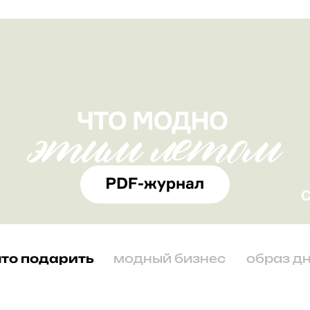
что подарить
модный бизнес
образ д