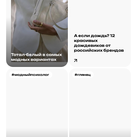
А если дождь? 12
красивых
дождевиков от
российских брендов
Тотал-белый в самых
модных вариантах
#модныйпсихолог
#глянец