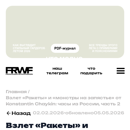
наш
что
телеграм
подарить
Главная
/
Взлет «Ракеты» и «монстры на запястье» от
Konstantin Chaykin: часы из России, часть 2
Назад
02.02.2026
•
обновлено
05.05.2026
Взлет «Ракеты» и