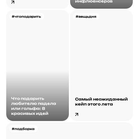
инфлюенсеров
#чтоподарить
#вещьдня
Что подарить
Самый неожиданный
любителю падела
кейп этого лета
или гольфа: 8
красивых идей
#подборка