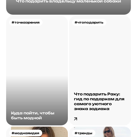
Что подарить владельцу маленькой собаки
#точказрения
#чтоподарить
Что подарить Раку:
гид по подаркам для
самого уютного
знака зодиака
Куда пойти, чтобы
быть модной
#моднаяидея
#тренды