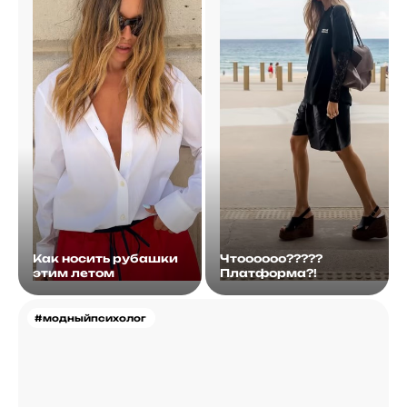
Как носить рубашки
Чтоооооо?????
этим летом
Платформа?!
#модныйпсихолог