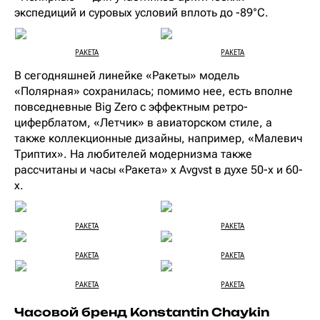
экспедиций и суровых условий вплоть до -89°С.
РAKETA
РAKETA
В сегодняшней линейке «Ракеты» модель
«Полярная» сохранилась; помимо нее, есть вполне
повседневные Big Zero с эффектным ретро-
циферблатом, «Летчик» в авиаторском стиле, а
также коллекционные дизайны, например, «Малевич
Триптих». На любителей модернизма также
рассчитаны и часы «Ракета» х Avgvst в духе 50-х и 60-
х.
РAKETA
РAKETA
РAKETA
РAKETA
РAKETA
РAKETA
Часовой бренд Konstantin Chaykin