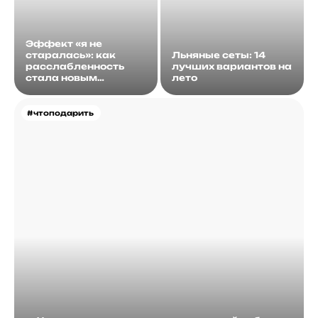
Эффект «я не
старалась»: как
Льняные сеты: 14
расслабленность
лучших вариантов на
стала новым
лето
идеалом
#чтоподарить