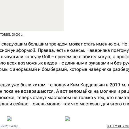
STOREEZ, 25 000 р.
о следующим большим трендом может стать именно он. Но 
исной униформой. Правда, есть нюансы. Наверняка поэтом
 выпустили капсулу Golf – причем не любительскую, а проф
оло всех возможных видов – с длинными рукавами и без ру
мы с анораками и бомберами, которые наверняка разберу
педки уже были хитом – с подачи Ким Кардашьян в 2019-м, 
ан пока не возвращаются. А вот веломайки на молнии и р
 похоже, теперь станут мастхэвом не только у тех, кто нама
едали сейчас – очень модно, так что мастхэвы для этого с
IRNBY, 9 490 р.
BELLE YOU, 7 999