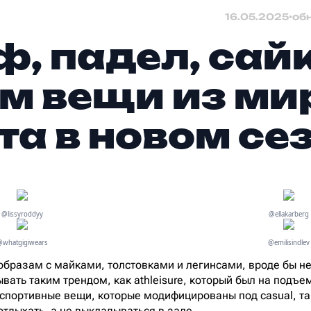
16.05.2025
•
об
ф, падел, сай
м вещи из ми
та в новом се
@lissyroddyy
@ellakarberg
@whatgigiwears
@emilisindlev
-образам с майками, толстовками и легинсами, вроде бы н
ать таким трендом, как athleisure, который был на подъем
– спортивные вещи, которые модифицированы под casual, та
отдыхать, а не выкладываться в зале.