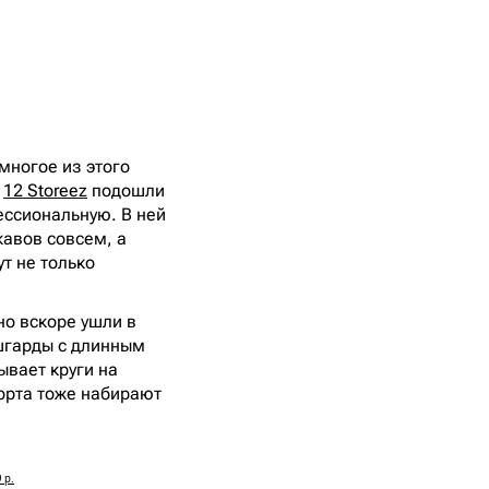
многое из этого
у
12 Storeez
подошли
ессиональную. В ней
кавов совсем, а
т не только
но вскоре ушли в
ашгарды с длинным
тывает круги на
порта тоже набирают
 р.