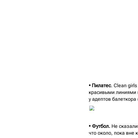
• Пилатес
. Clean gir
красивыми линиями в
у адептов балеткора 
• Футбол.
Не сказали 
что около, пока вне 