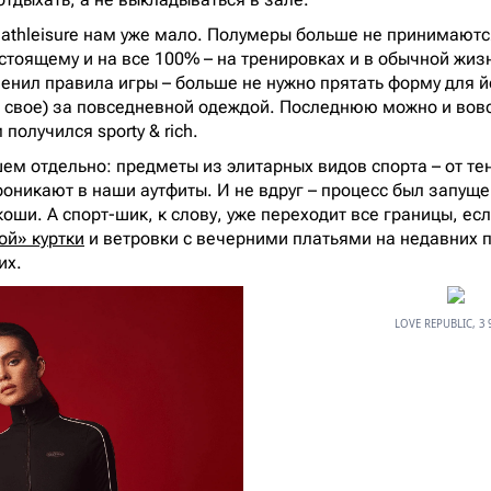
 athleisure нам уже мало. Полумеры больше не принимаются
стоящему и на все 100% – на тренировках и в обычной жизн
енил правила игры – больше не нужно прятать форму для йо
е свое) за повседневной одеждой. Последнюю можно и вовс
получился sporty & rich.
ем отдельно: предметы из элитарных видов спорта – от те
роникают в наши аутфиты. И не вдруг – процесс был запущ
оши. А спорт-шик, к слову, уже переходит все границы, ес
ой» куртки
и ветровки с вечерними платьями на недавних пок
гих.
LOVE REPUBLIC, 3 9