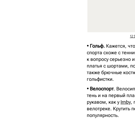
12 
• Гольф.
Кажется, чт
спорта схоже с тенн
к вопросу серьезно и
платья с шортами, п
также брючные костю
гольфистки.
• Велоспорт
. Велоси
тень и на первый пл
рукавом, как у
Irnby
,
велотреке. Крутить п
популярность.