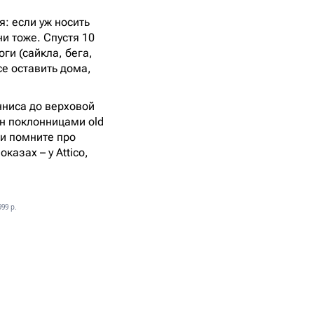
: если уж носить
и тоже. Спустя 10
ги (сайкла, бега,
е оставить дома,
нниса до верховой
ен поклонницами old
ли помните про
азах – у Attico,
99 р.