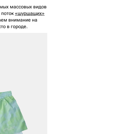
самых массовых видов
й поток
«шуршащих»
щаем внимание на
сто в городе.