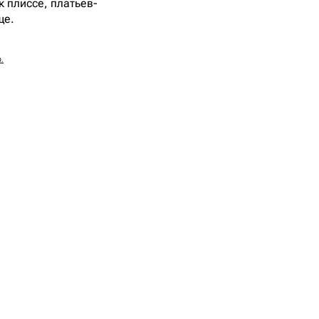
к плиссе, платьев-
еще.
р.