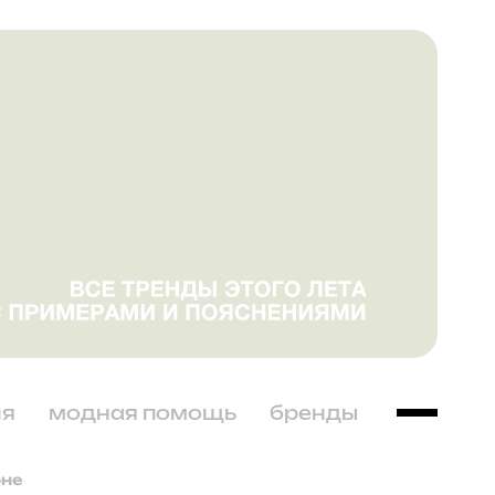
ня
модная помощь
бренды
оне