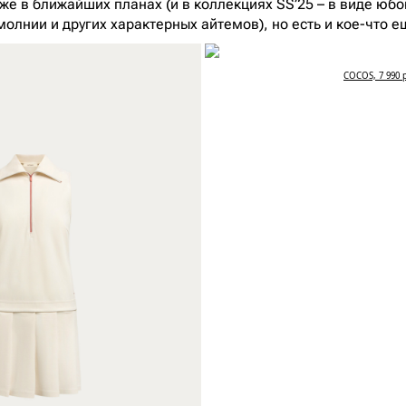
же в ближайших планах (и в коллекциях SS’25 – в виде юбо
молнии и других характерных айтемов), но есть и кое-что 
COCOS, 7 990 