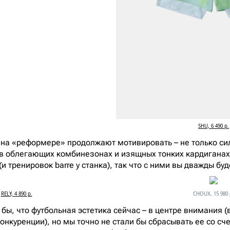
SHU, 6 490 р.
ls на «реформере» продолжают мотивировать – не только си
 облегающих комбинезонах и изящных тонких кардиганах 
(и тренировок barre у станка), так что с ними вы дважды бу
RELY, 4 890 р.
CHOUX, 15 980 
бы, что футбольная эстетика сейчас – в центре внимания (в
конкуренции), но мы точно не стали бы сбрасывать ее со с