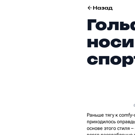
Назад
Голь
носи
спор
Раньше тягу к comfy
приходилось оправдыв
основе этого стиля 
всего расслабленно 