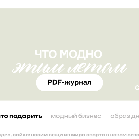
что подарить
модный бизнес
образ д
адел, сайкл: носим вещи из мира спорта в новом сез