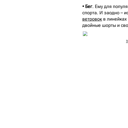
• Бег
. Ему для попул
спорта. И заодно – 
ветровок
в линейках 
двойные шорты и сво
T