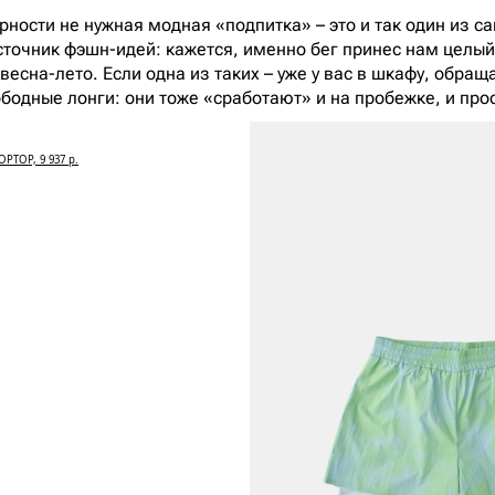
ярности не нужная модная «подпитка» – это и так один из 
источник фэшн-идей: кажется, именно бег принес нам целы
весна-лето. Если одна из таких – уже у вас в шкафу, обра
бодные лонги: они тоже «сработают» и на пробежке, и про
OPTOP, 9 937 р.