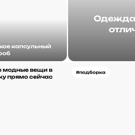
Одежда 
отлич
акое капсульный
роб
 модные вещи в
#подборка
ку прямо сейчас