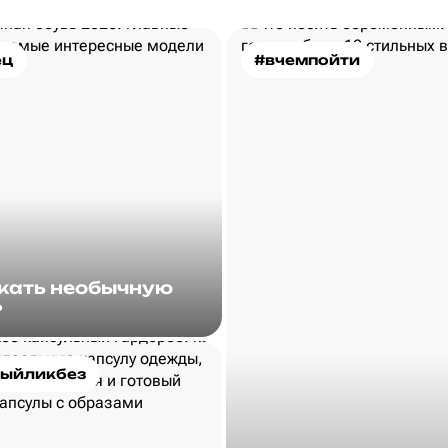
ец
#вчемпойти
скать необычную
?
ыйликбез