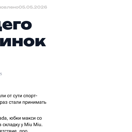
новлено
05.05.2026
его
винок
25
и от сути спорт-
браз стали принимать
rada, юбки макси со
 складку у Miu Miu.
етствие, про