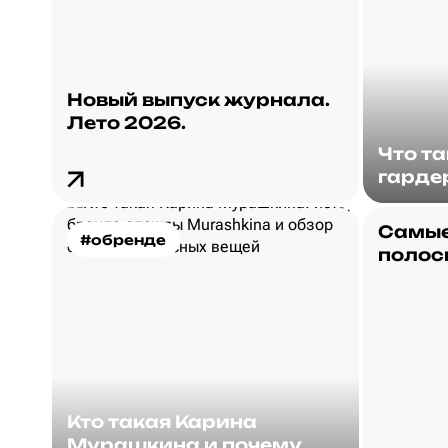
Новый выпуск журнала.
Лето 2026.
Что т
гарде
Самые
#обренде
полос
Кто такая Карина
Мурашкина и почему