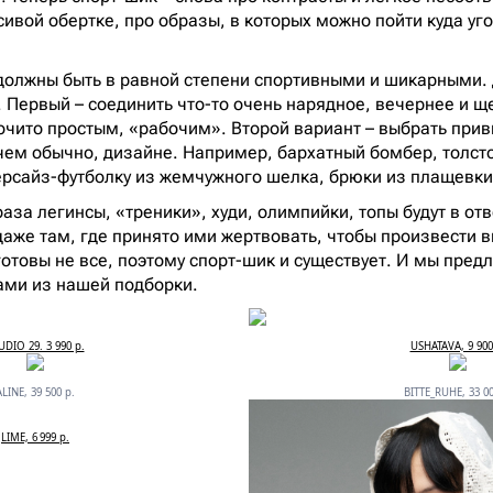
ивой обертке, про образы, в которых можно пойти куда уго
 должны быть в равной степени спортивными и шикарными. 
 Первый – соединить что-то очень нарядное, вечернее и щ
чито простым, «рабочим». Второй вариант – выбрать прив
чем обычно, дизайне. Например, бархатный бомбер, толст
ерсайз-футболку из жемчужного шелка, брюки из плащевк
аза легинсы, «треники», худи, олимпийки, топы будут в отв
даже там, где принято ими жертвовать, чтобы произвести в
отовы не все, поэтому спорт-шик и существует. И мы пред
ками из нашей подборки.
UDIO 29. 3 990 р.
USHATAVA, 9 900
ALINE, 39 500 р.
BITTE_RUHE, 33 00
LIME, 6 999 р.