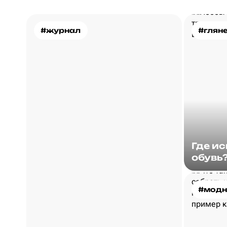
#журнал
#глян
Где и
обувь
#модн