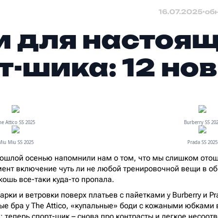
16.07.2025
•
об
 для настоящ
т-шика: 12 но
he Attico SS 2025
Burberry SS 20
Miu Miu SS 2025
Prada SS 2025
ошлой осенью напомнили нам о том, что мы слишком отошл
мент включение чуть ли не любой тренировочной вещи в о
скошь все-таки куда-то пропала.
парки и ветровки поверх платьев с пайетками у Burberry и P
е бра у The Attico, «купальные» боди с кожаными юбками в
 теперь спорт-шик – снова про контрасты и легкое несоотв