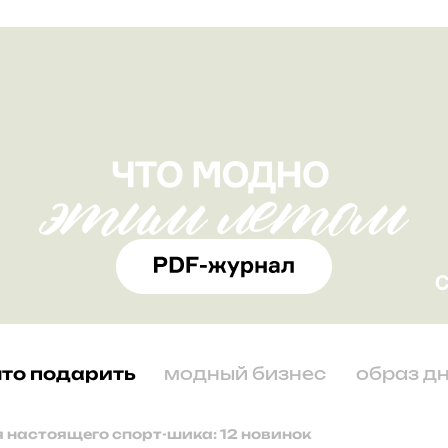
что подарить
модный бизнес
образ д
 настоящего спорт-шика: 12 новинок