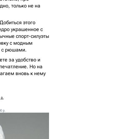
дно, только не на
Добиться этого
едро украшенное с
ычные спорт-силуэты
овку с модным
и с рюшами.
ете за удобство и
печатление. Но на
лагаем вновь к нему
 р.
0 р.