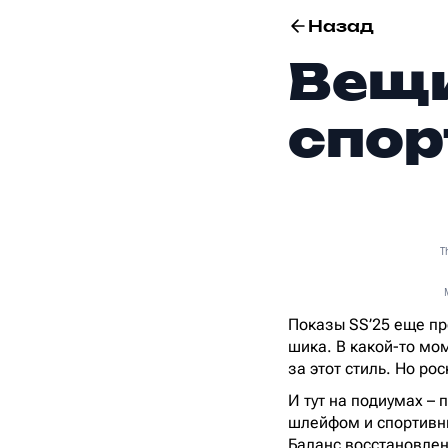
Назад
Вещи
спор
T
Показы SS’25 еще пр
шика. В какой-то мо
за этот стиль. Но ро
И тут на подиумах – 
шлейфом и спортивны
Баланс восстановлен: