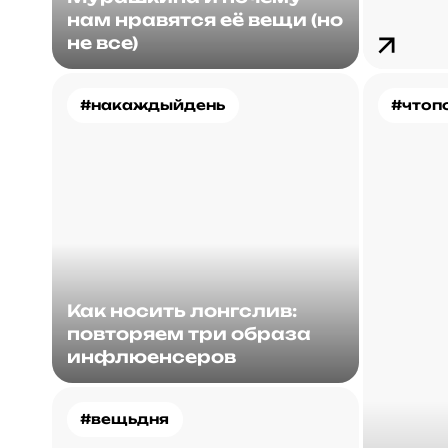
нам нравятся её вещи (но
не все)
#накаждыйдень
#чтоп
Как носить лонгслив:
повторяем три образа
инфлюенсеров
#вещьдня