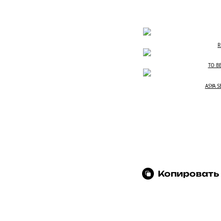
R
TO BE
ASYA S
Копировать