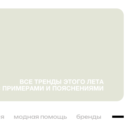
ня
модная помощь
бренды