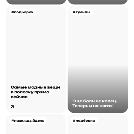
#подборка
#тренды
Самые модные вещи
в полоску прямо
сейчас
Еще больше колец.
Теперь и на ногах!
#накаждыйдень
#подборка