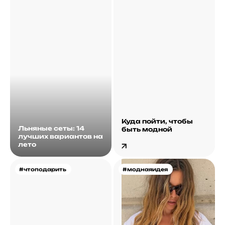
Куда пойти, чтобы
Льняные сеты: 14
быть модной
лучших вариантов на
лето
#чтоподарить
#моднаяидея