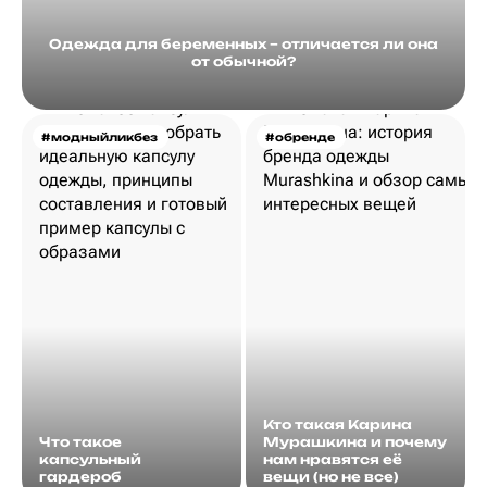
Одежда для беременных – отличается ли она
от обычной?
#модныйликбез
#обренде
Кто такая Карина
Что такое
Мурашкина и почему
капсульный
нам нравятся её
гардероб
вещи (но не все)