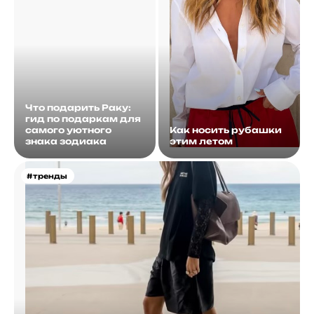
Что подарить Раку:
гид по подаркам для
самого уютного
Как носить рубашки
знака зодиака
этим летом
#тренды