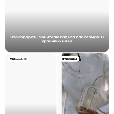
Что подарить любителю падела или гольфа: 8
красивых идей
#вещьдня
#тренды