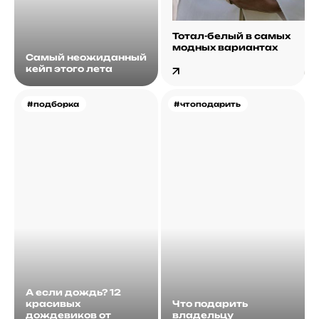
Тотал-белый в самых
модных вариантах
Самый неожиданный
кейп этого лета
#подборка
#чтоподарить
А если дождь? 12
красивых
Что подарить
дождевиков от
владельцу