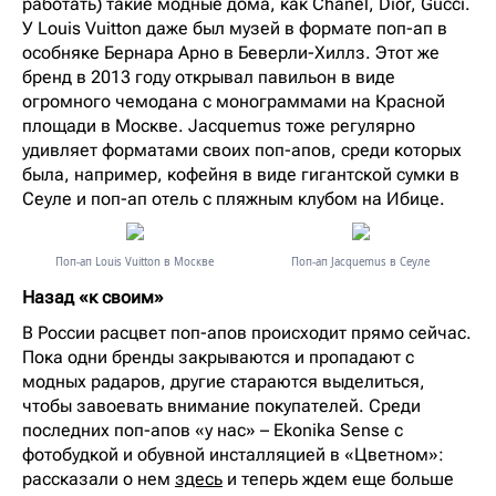
работать) такие модные дома, как Chanel, Dior, Gucci.
У Louis Vuitton даже был музей в формате поп-ап в
особняке Бернара Арно в Беверли-Хиллз. Этот же
бренд в 2013 году открывал павильон в виде
огромного чемодана с монограммами на Красной
площади в Москве. Jacquemus тоже регулярно
удивляет форматами своих поп-апов, среди которых
была, например, кофейня в виде гигантской сумки в
Сеуле и поп-ап отель с пляжным клубом на Ибице.
Поп-ап Louis Vuitton в Москве
Поп-ап Jacquemus в Сеуле
Назад «к своим»
В России расцвет поп-апов происходит прямо сейчас.
Пока одни бренды закрываются и пропадают с
модных радаров, другие стараются выделиться,
чтобы завоевать внимание покупателей. Среди
последних поп-апов «у нас» – Ekonika Sense с
фотобудкой и обувной инсталляцией в «Цветном»:
рассказали о нем
здесь
и теперь ждем еще больше