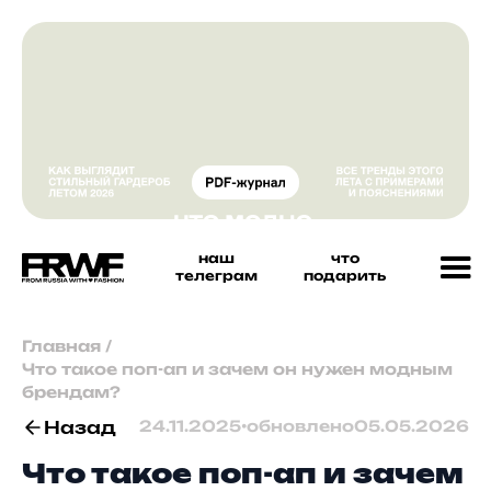
наш
что
телеграм
подарить
Главная
/
Что такое поп-ап и зачем он нужен модным
брендам?
Назад
24.11.2025
•
обновлено
05.05.2026
Что такое поп-ап и зачем