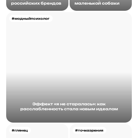
российских брендов
маленькой собаки
#модныйпсихолог
Эффект «я не старалась»: как
расслабленность стала новым идеалом
#глянец
#точказрения