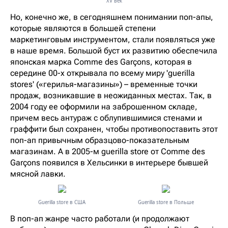
XV век
Но, конечно же, в сегодняшнем понимании поп-апы,
которые являются в большей степени
маркетинговым инструментом, стали появляться уже
в наше время. Большой буст их развитию обеспечила
японская марка Comme des Garçons, которая в
середине 00-х открывала по всему миру 'guerilla
stores' («герилья-магазины») – временные точки
продаж, возникавшие в неожиданных местах. Так, в
2004 году ее оформили на заброшенном складе,
причем весь антураж с облупившимися стенами и
граффити был сохранен, чтобы противопоставить этот
поп-ап привычным образцово-показательным
магазинам. А в 2005-м guerilla store от Comme des
Garçons появился в Хельсинки в интерьере бывшей
мясной лавки.
Guerilla store в США
Guerilla store в Польше
В поп-ап жанре часто работали (и продолжают