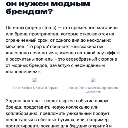
он нужен модным
брендам?
Поп-апы (pop-up stores) — это временные магазины
или бренд-пространства, которые открываются на
ограниченный срок: от одного дня до нескольких
месяцев. 'To pop up' означает «выскакивать»,
«внезапно появляться»; именно на такой вау-эффект
и рассчитаны поп-апы – это своеобразный сюрприз
от модных брендов, зачастую с неожиданным
«наполнением».
Поп-ап Solebox & Adidas в Париже
Поп-ап Dior в китайской провинции
Цзиньлинь
Задача поп-апа – создать яркое событие вокруг
бренда, представить новую коллекцию или
коллаборацию, предложить уникальный продукт,
недоступный в обычных бутиках, или, например,
протестировать локацию для будущих открытий и