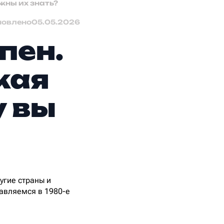
жны их знать?
новлено
05.05.2026
пен.
кая
у вы
угие страны и
равляемся в 1980-е