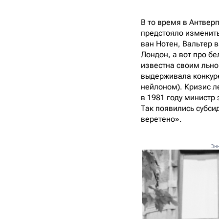
В то время в Антвер
предстояло изменить
ван Нотен, Вальтер 
Лондон, а вот про б
известна своим льно
выдерживала конкур
нейлоном). Кризис л
в 1981 году министр
Так появились субси
веретено».
Эн