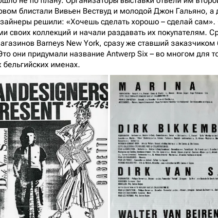
пошло не по плану. Организаторы выставки отвели им второ
рвом блистали Вивьен Вествуд и молодой Джон Гальяно, а 
изайнеры решили: «Хочешь сделать хорошо – сделай сам».
ми своих коллекций и начали раздавать их покупателям. Ср
агазинов Barneys New York, сразу же ставший заказчиком 
то они придумали название Antwerp Six – во многом для то
 бельгийских именах.