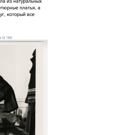
ила из натуральных
утюрные платья, а
уг, который все
k SS 1993