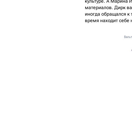
культуре. А Марина 
материалов. Дирк ва
иногда обращался к т
время находит себе н
Вальт