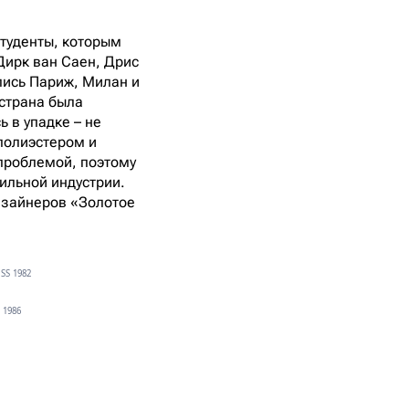
студенты, которым
Дирк ван Саен, Дрис
лись Париж, Милан и
 страна была
 в упадке – не
полиэстером и
проблемой, поэтому
ильной индустрии.
дизайнеров «Золотое
SS 1982
 1986