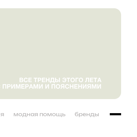
ня
модная помощь
бренды