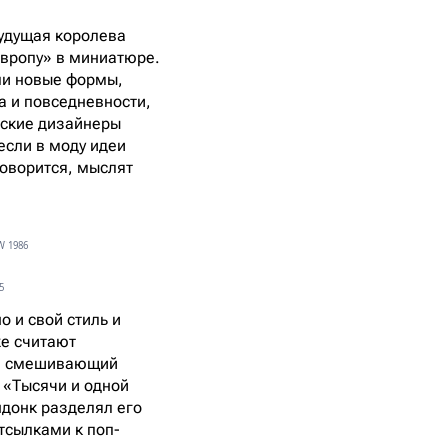
будущая королева
Европу» в миниатюре.
ли новые формы,
ра и повседневности,
ийские дизайнеры
если в моду идеи
говорится, мыслят
W 1986
5
 и свой стиль и
же считают
а, смешивающий
к «Тысячи и одной
ндонк разделял его
тсылками к поп-