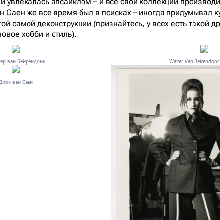
Йи увлекалась апсайклом – и все свои коллекции производ
н Саен же все время был в поисках – иногда придумывал к
ой самой деконструкции (признайтесь, у всех есть такой др
овое хобби и стиль).
ер ван Бейрендонк
Walter Van Beirendonc
Дирк ван Саен