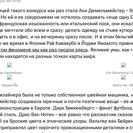
рис Ван Нотен
цей такого конкурса как раз стала Анн Демельмейстер – 
 Но ей и ее сокурсникам не хотелось создавать «еще одну 
французская изысканность или итальянский лоск, они иска
ще мечтали обо всем и сразу: делать одежду на стыке кутю
еть и в офис, и на вечеринку сразу после. И в этом бельг
то же время в Японии Рэй Кавакубо и Йоджи Ямамото привн
том феномене мы как раз писали здесь
. Великие умы, как 
ли находятся на разных точках карты мира.
рк Биккембергс
Dirk Bikkembergs F
Марина Йи
Marina Yee 198
дизайнера была не только собственная швейная машинка, но
ейстер создавала мрачные и почти поэтичные вещи – ее 
еконструкции в Европе. Дирк Биккембергс – фанат футбол
й стиль. Дрис Ван Нотен – все равно что рассказчик сказо
й за броские цвета и этнические узоры. Вальтер ван Бейре
 приправлял цвет нарочито провокационными деталями и о