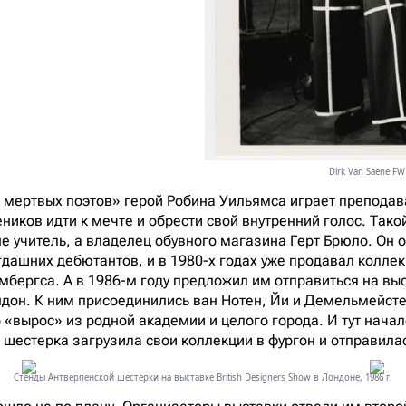
Dirk Van Saene FW
мертвых поэтов» герой Робина Уильямса играет преподав
ников идти к мечте и обрести свой внутренний голос. Тако
не учитель, а владелец обувного магазина Герт Брюло. Он 
гдашних дебютантов, и в 1980-х годах уже продавал коллек
бергса. А в 1986-м году предложил им отправиться на выст
ндон. К ним присоединились ван Нотен, Йи и Демельмейсте
 «вырос» из родной академии и целого города. И тут начал
 шестерка загрузила свои коллекции в фургон и отправила
Стенды Антверпенской шестерки на выставке British Designers Show в Лондоне, 1986 г.