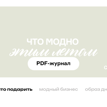
что подарить
модный бизнес
образ д