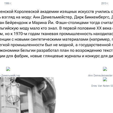
1986 г.
2013 г.
пенской Королевской академии изящных искусств учились 
 взгляд на моду: Анн Демельмейстер, Дирк Биккембергс, 
ван Бейрендонк и Марина Йи. Фэшн-столицами тогда счита
ельгийскую моду мало кто знал. В первой половине XX века
м, но к 1970-м годам тканевая промышленность находилась
енции с новыми синтетическими материалами (например, 
егкой промышленности был не модной, а государственной 
 экономики Бельгии разработал план по возрождению текст
дии для фабрик, новые глянцевые журналы и конкурс для 
н Демельмейстер
Ann Demeulemeester 
Dries Van Noten SS