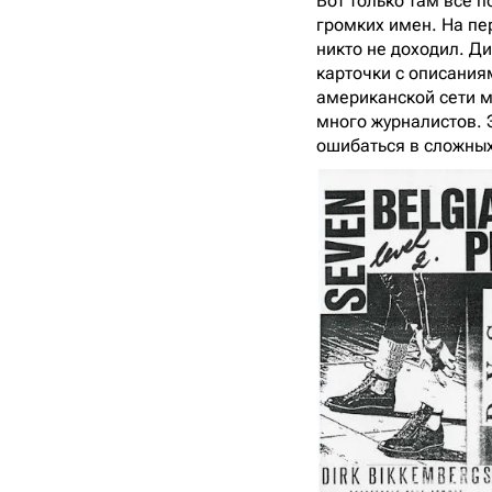
Вот только там все 
громких имен. На пе
никто не доходил. Д
карточки с описания
американской сети м
много журналистов. Э
ошибаться в сложных