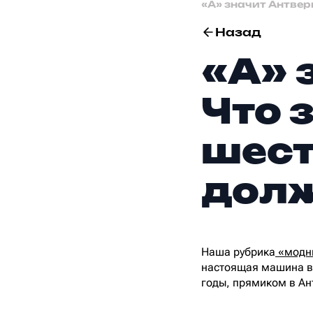
«А» значит Антвер
Назад
«А» 
Что 
шест
долж
Наша рубрика
«модн
настоящая машина вр
годы, прямиком в Ан