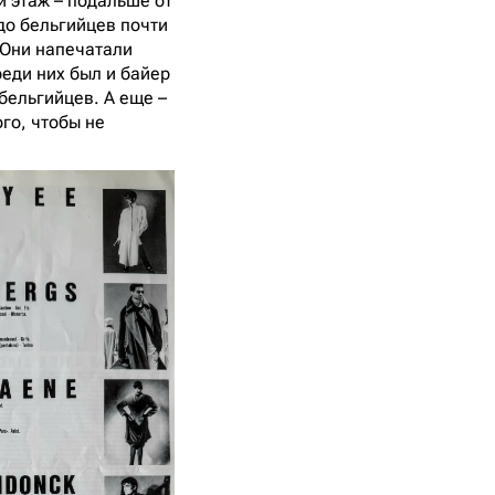
й этаж – подальше от
до бельгийцев почти
 Они напечатали
еди них был и байер
бельгийцев. А еще –
го, чтобы не