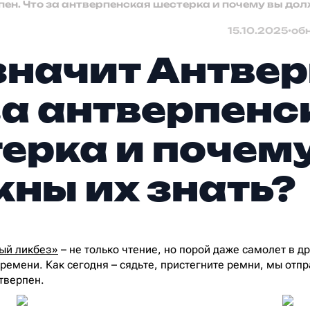
пен. Что за антверпенская шестерка и почему вы дол
15.10.2025
•
об
значит Антвер
за антверпенс
ерка и почем
ны их знать?
ый ликбез»
– не только чтение, но порой даже самолет в др
емени. Как сегодня – сядьте, пристегните ремни, мы отп
тверпен.