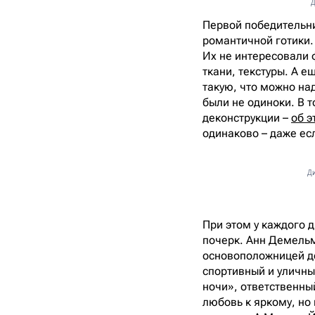
Д
Первой победительни
романтичной готики.
Их не интересовали 
ткани, текстуры. А е
такую, что можно над
были не одиноки. В 
деконструкции –
об э
одинаково – даже ес
Ди
При этом у каждого 
почерк. Анн Демельм
основоположницей д
спортивный и уличны
ночи», ответственны
любовь к яркому, но